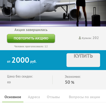
Акция завершилась
202
ПОВТОРИТЬ АКЦИЮ
Купили:
Человек проголосовало: 12
КУПИТЬ
2000
от
руб.
Цена без скидки:
Экономия:
∞
50
%
Основное
Адреса
Отзывы
Вопросы по акции