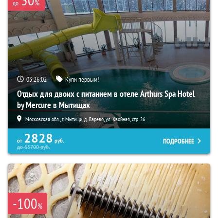
%
до
03:26:01
Купи первым!
Отдых для двоих с питанием в отеле Arthurs Spa Hotel
by Mercure в Мытищах
Московская обл., г. Мытищи, д. Ларево, ул. Хвойная, стр. 26
2828
ПОДРОБНЕЕ
от
руб.
до
65700
руб.
-100
%