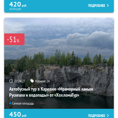
420
ПОДРОБНЕЕ
руб.
4230
руб.
-51
%
02:24:26
Купили:
24
Автобусный тур в Карелию «Мраморный каньон
Рускеала и водопады» от «ХохломаТур»
Сенная площадь
450
ПОДРОБНЕЕ
руб.