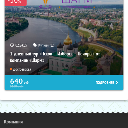
%
02:24:26
Купили:
12
1-дневный тур «Псков — Изборск — Печоры» от
компании «Шарм»
Достоевская
640
ПОДРОБНЕЕ
руб.
5100
руб.
Компания