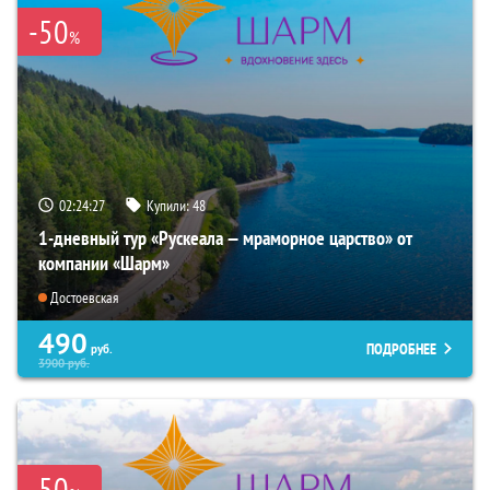
-50
%
02:24:26
Купили:
48
1-дневный тур «Рускеала — мраморное царство» от
компании «Шарм»
Достоевская
490
ПОДРОБНЕЕ
руб.
3900
руб.
-50