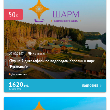
-50
%
02:24:26
Купили:
6
«Тур на 2 дня: сафари по водопадам Карелии и парк
“Рускеала"»
Достоевская
1620
ПОДРОБНЕЕ
руб.
12900
руб.