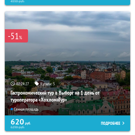
4550
руб.
-51
%
02:24:26
Купили:
5
Гастрономический тур в Выборг на 1 день от
туроператора «ХохломаТур»
Сенная площадь
620
ПОДРОБНЕЕ
руб.
6290
руб.