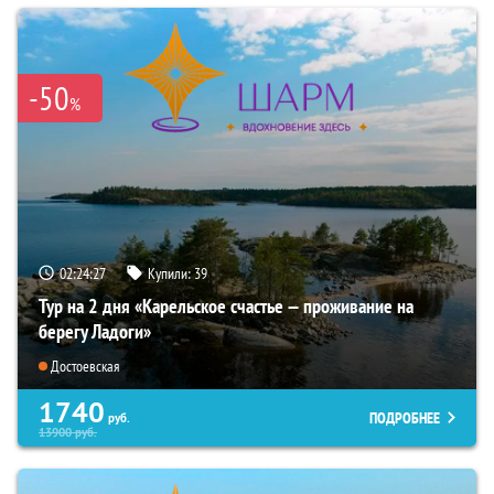
-50
%
02:24:26
Купили:
39
Тур на 2 дня «Карельское счастье — проживание на
берегу Ладоги»
Достоевская
1740
ПОДРОБНЕЕ
руб.
13900
руб.