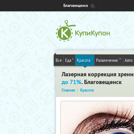
Благовещенск
6
1
24
Все
Еда
Красота
Развлечения
Авто
Лазерная коррекция зрени
до 71%
. Благовещенск
Главная
Красота