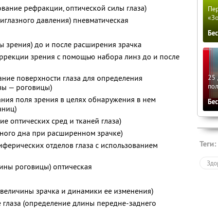
вание рефракции, оптической силы глаза)
Пер
«З
иглазного давления) пневматическая
Бе
ы зрения) до и после расширения зрачка
ррекции зрения с помощью набора линз до и после
ание поверхности глаза для определения
25 
по
зы — роговицы)
ния поля зрения в целях обнаружения в нем
Бе
аниц)
е оптических сред и тканей глаза)
зного дна при расширенном зрачке)
Теги:
иферических отделов глаза с использованием
Здо
ины роговицы) оптическая
 величины зрачка и динамики ее изменения)
 глаза (определение длины передне-заднего