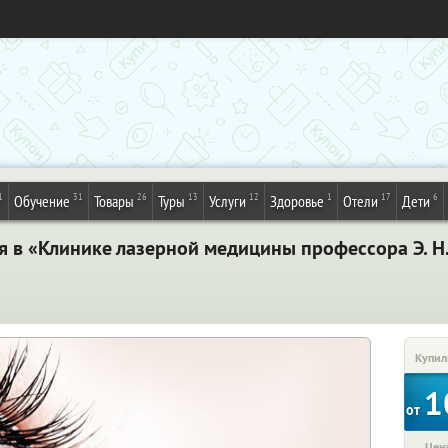
1
31
26
13
12
1
17
6
Обучение
Товары
Туры
Услуги
Здоровье
Отели
Дети
я в «Клинике лазерной медицины профессора Э. Н
Купил
1
от
Цена