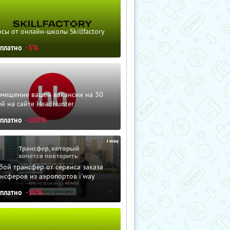
сы от онлайн-школы Skillfactory
сплатно
-5%
змещение вашей вакансии на 30
й на сайте HeadHunter
сплатно
-100%
ой трансфер от сервиса заказа
нсферов из аэропортов i'way
сплатно
-10%