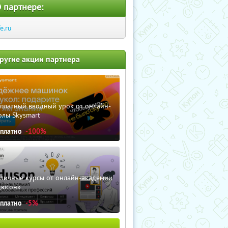
 партнере:
fe.ru
ругие акции партнера
сплатный вводный урок от онлайн-
олы Skysmart
сплатно
-100%
зличные курсы от онлайн-академии
дюсон»
сплатно
-5%