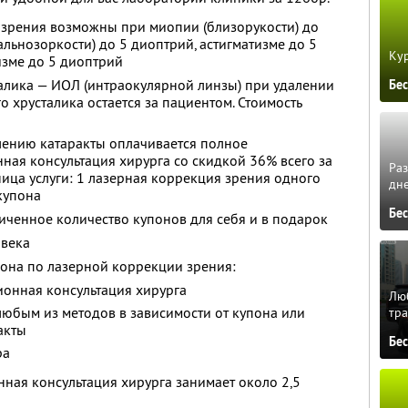
зрения возможны при миопии (близорукости) до
льнозоркости) до 5 диоптрий, астигматизме до 5
Кур
изме до 5 диоптрий
талика — ИОЛ (интраокулярной линзы) при удалении
Бе
о хрусталика остается за пациентом. Стоимость
лению катаракты оплачивается полное
ая консультация хирурга со скидкой 36% всего за
Ра
ница услуги: 1 лазерная коррекция зрения одного
дне
 купона
Бе
ченное количество купонов для себя и в подарок
овека
пона по лазерной коррекции зрения:
онная консультация хирурга
Люб
юбым из методов в зависимости от купона или
тра
акты
Бе
ра
ая консультация хирурга занимает около 2,5