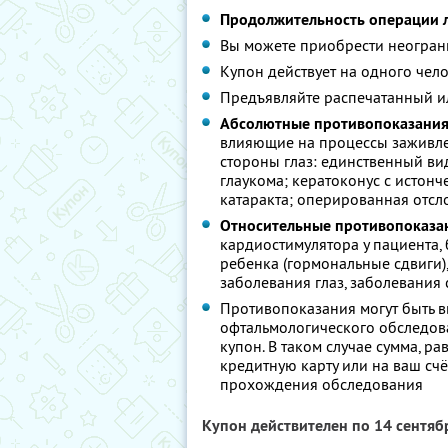
Продолжительность операции л
Вы можете приобрести неограни
Купон действует на одного чел
Предъявляйте распечатанный и
Абсолютные противопоказания
влияющие на процессы заживлени
стороны глаз: единственный ви
глаукома; кератоконус с истон
катаракта; оперированная отсло
Относительные противопоказа
кардиостимулятора у пациента
ребенка (гормональные сдвиги)
заболевания глаз, заболевания
Противопоказания могут быть 
офтальмологического обследован
купон. В таком случае сумма, р
кредитную карту или на ваш счё
прохождения обследования
Купон действителен по 14 сентя