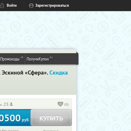
Войти
Зарегистрироваться
49
84
Промокоды
ПолучиКупон
. Эскиной «Сфера».
Скидка
25
(0)
и:
0500
КУПИТЬ
руб.
 без скидки: