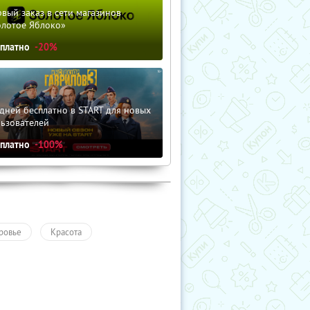
вый заказ в сети магазинов
олотое Яблоко»
сплатно
-20%
дней бесплатно в START для новых
льзователей
сплатно
-100%
ровье
Красота