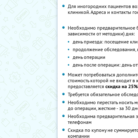
Для иногородних пациентов во
клиникой. Адреса и контакты го
Необходимо предварительное б
зависимости от методики) дня:
день приезда: посещение кли
продолжение обследования, 
день операции
день после операции: день о
Может потребоваться дополните
стоимость которой не входит в
предоставляется
скидка на 25%
Требуется обязательное обслед
Необходимо перестать носить м
до операции, жесткие - за 30 д
Необходима предварительная з
телефонам
Скидка по купону не суммируе
компании