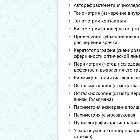
Авторефрактометрия (исследо
Тонометрия (измерение внутр
Тонометрия контактная
Визометрия (проверка острот
Проведение субъективной ко
расширения зрачка
Кератотопография (сканиров
сферичности оптической лин
Периметрия (метод исследова
дефектов и выявления его гр
Биомикроскопия (исследовани
Офтальмоскопия (осмотр гла
Офтальмоскопия (осмотр пер
линзы Гольдмана)
Пахиметрия (измерение толщ
Пахиметрия ультразвуковая
Пупиллография (регистрация
Ультразвуковое сканирование
отрезка)