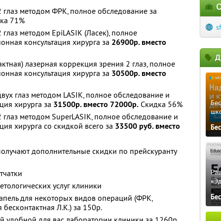
О
 глаз методом ФРК, полное обследование за
ка 71%
s
глаз методом EpiLASIK (Ласек), полное
онная консультация хирурга за
26900р. вместо
Д
ктная) лазерная коррекция зрения 2 глаз, полное
онная консультация хирурга за
30500р. вместо
вух глаз методом LASIK, полное обследование и
Бе
ция хирурга за
31500р. вместо 72000р.
Скидка 56%
шк
 глаз методом SuperLASIK, полное обследование и
ия хирурга со скидкой всего за
33500 руб. вместо
Бе
олучают дополнительные скидки по прейскуранту
Ра
тчатки
«Э
етологических услуг клиники
Бе
пель для некоторых видов операций (ФРК,
 бесконтактная Л.К.) за 150р.
й удобной для вас лаборатории клиники за 1260р.