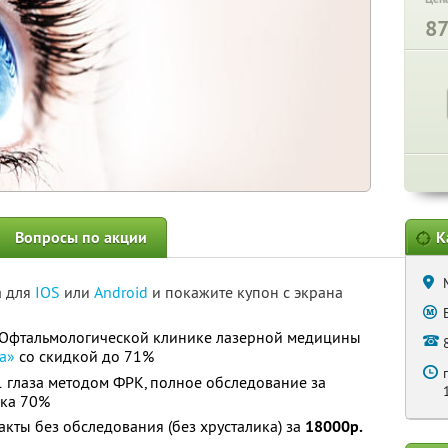
8
Вопросы по акции
К
а для
IOS
или
Android
и покажите купон с экрана
«Офтальмологической клинике лазерной медицины
а»
со скидкой до 71%
 глаза методом ФРК, полное обследование за
ка 70%
кты без обследования (без хрусталика) за
18000р.