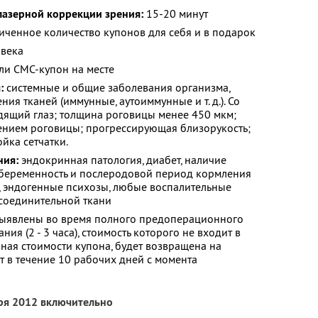
азерной коррекции зрения:
15-20 минут
ченное количество купонов для себя и в подарок
овека
ли СМС-купон на месте
:
системные и общие заболевания организма,
я тканей (иммунные, аутоиммунные и т. д.). Со
дящий глаз; толщина роговицы менее 450 мкм;
чением роговицы; прогрессирующая близорукость;
йка сетчатки.
ния:
эндокринная патология, диабет, наличие
, беременность и послеродовой период кормления
, эндогенные психозы, любые воспалительные
 соединительной ткани
выявлены во время полного предоперационного
ия (2 - 3 часа), стоимость которого не входит в
авная стоимости купона, будет возвращена на
т в течение 10 рабочих дней с момента
бря 2012 включительно