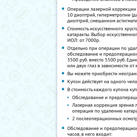
Операции лазерной коррекции 
10 диоптрий, гиперметропии (да
диоптрий, смешанном астигмат
Стоимость искусственного хрус
катаракты. Выбор искусственног
ИОЛ: от 7000р.
Отдельно при операции по уда
обследование и предоперационн
3500 руб. вместо 5500 руб. Еди
или двух глаз в зависимости от
Вы можете приобрести неограни
Купон действует на одного чел
В стоимость каждого купона ку
Обследование и предопераци
Лазерная коррекция зрения л
операция по удалению катар
2 послеоперационных осмот
Обследование и предоперационн
часов, в него входит: