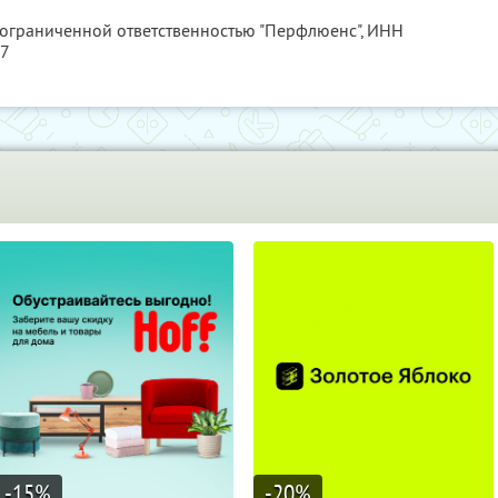
 ограниченной ответственностью "Перфлюенс",
ИНН
57
-15
%
-20
%