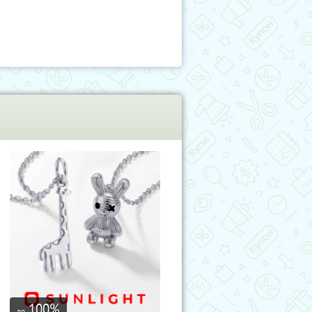
100
%
до