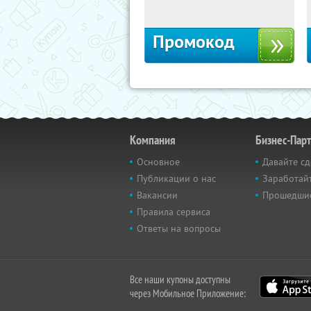
Россия
Промокод
Компания
Бизнес-Пар
Основное
Давайте сд
Публикации о нас
Заработайт
Вакансии
Прошедши
Правила сервиса
Ответы на вопросы
Все наши купоны доступны
через Мобильное Приложение: