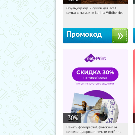
Обувь, одежда и сумки для всей
17:19:15
Получи первым!
семьи в магазине kari на Wildberries
Россия
Промокод
-30
%
Печать фотографий, фотокниг от
17:19:15
Получили:
4
сервиса цифровой печати netPrint