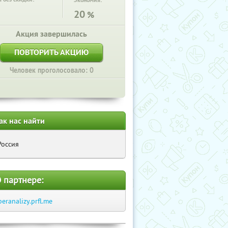
Экономия:
20
%
Акция завершилась
ПОВТОРИТЬ АКЦИЮ
Человек проголосовало: 0
ак нас найти
Россия
 партнере:
beranalizy.prfl.me