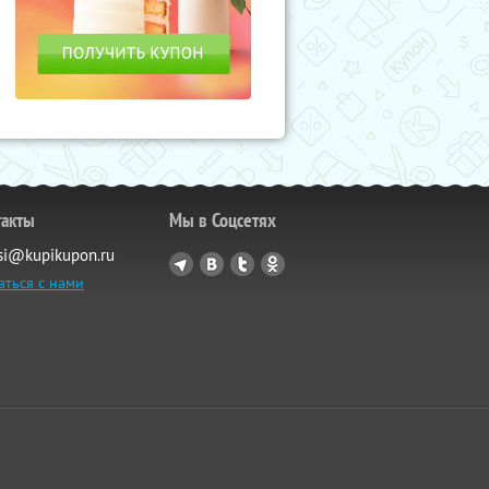
такты
Мы в Соцсетях
si@kupikupon.ru
аться с нами