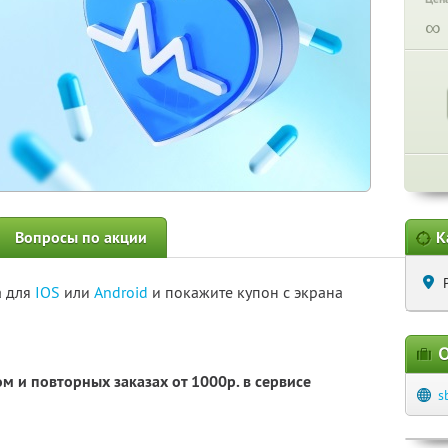
∞
Вопросы по акции
К
а для
IOS
или
Android
и покажите купон с экрана
О
м и повторных заказах от 1000р. в сервисе
s