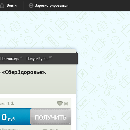
Войти
Зарегистрироваться
48
83
Промокоды
ПолучиКупон
е «СберЗдоровье».
1
(0)
или:
0
ПОЛУЧИТЬ
руб.
 без скидки: