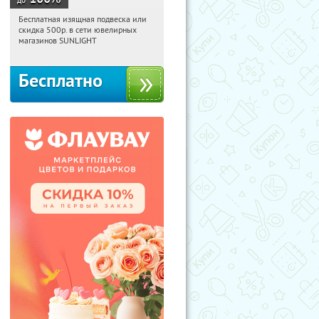
Бесплатная изящная подвеска или
17:19:15
Получили:
73
скидка 500р. в сети ювелирных
Россия
магазинов SUNLIGHT
Бесплатно