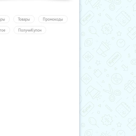
ары
Товары
Промокоды
гое
ПолучиКупон