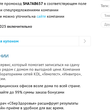
ите промокод
SHA7AB657
в соответствующем поле
Теги:
ими спецпредложениями компании
Тов
и можно уточнить на
сайте
компании
Дру
2025 включительно
ся купоном
НИИ
рвис, который помогает записаться на сдачу
ы рядом с домом по выгодной цене. Компания
бораториями сетей KDL, «Гемотест», «Инвитро»,
сии.
дицинских офисов возле дома по всей стране.
вайте до 99% суммы заказа бонусами
 врач «СберЗдоровья» расшифрует результаты
йн-приёме в удобное для вас время.