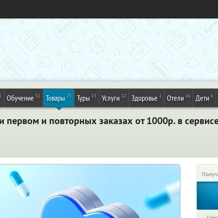
1
31
25
13
12
1
16
6
Обучение
Товары
Туры
Услуги
Здоровье
Отели
Дети
 первом и повторных заказах от 1000р. в сервис
Получ
Цена