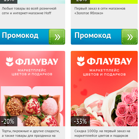
Любые товары во всей розничной
Первый заказ в сети магазинов
17:19:15
Получили:
83
17:19:15
Получи первым!
сети и интернет-магазине Hoff
«Золотое Яблоко»
Москва, 1-й Волоколамский проезд,
Россия
10с1
Промокод
Промокод
-20
%
-33
%
Торты, пирожные и другие сладости,
Скидка 1000р. на первый заказ на
17:19:15
Получили:
6
17:19:15
Получили:
18
а также товары для праздника на
маркетплейсе цветов и подарков