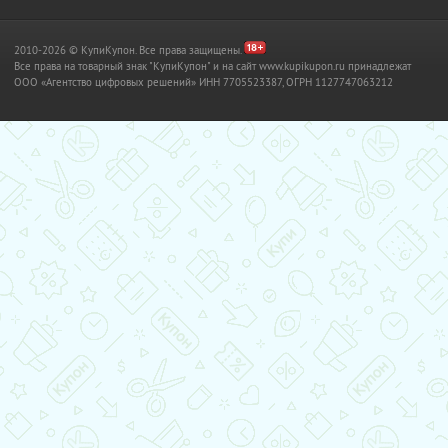
2010-2026 © КупиКупон. Все права защищены.
Все права на товарный знак "КупиКупон" и на сайт www.kupikupon.ru принадлежат
OOO «Агентство цифровых решений» ИНН 7705523387, ОГРН 1127747063212