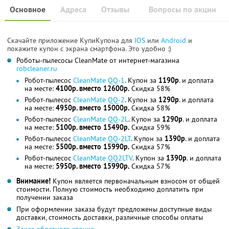
Основное
Адреса
Отзывы
Вопросы по акции
Скачайте приложение КупиКупона для
IOS
или
Android
и
покажите купон с экрана смартфона. Это удобно :)
Роботы-пылесосы CleanMate от интернет-магазина
robcleaner.ru
Робот-пылесос
CleanMate QQ-1
. Купон за
1190р
. и доплата
на месте:
4100р. вместо 12600р.
Скидка 58%
Робот-пылесос
CleanMate QQ-2
. Купон за
1290р
. и доплата
на месте:
4950р. вместо 15000р.
Скидка 58%
Робот-пылесос
CleanMate QQ-2L
. Купон за
1290р
. и доплата
на месте:
5100р. вместо 15490р.
Скидка 59%
Робот-пылесос
CleanMate QQ-2LT
. Купон за
1390р
. и доплата
на месте:
5500р. вместо 15990р.
Скидка 57%
Робот-пылесос
CleanMate QQ2LTV
. Купон за
1390р
. и доплата
на месте:
5950р. вместо 15990р.
Скидка 57%
Внимание!
Купон является первоначальным взносом от общей
стоимости. Полную стоимость необходимо доплатить при
получении заказа
При оформлении заказа будут предложены доступные виды
доставки, стоимость доставки, различные способы оплаты