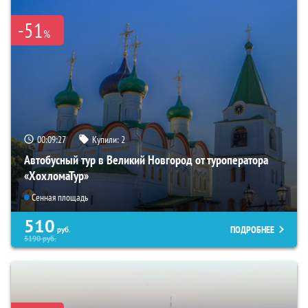
-51
%
00:09:26
Купили:
2
Автобусный тур в Великий Новгород от туроператора
«ХохломаТур»
Сенная площадь
510
ПОДРОБНЕЕ
руб.
5190
руб.