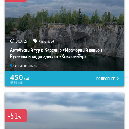
00:09:26
Купили:
24
Автобусный тур в Карелию «Мраморный каньон
Рускеала и водопады» от «ХохломаТур»
Сенная площадь
450
ПОДРОБНЕЕ
руб.
4550
руб.
-51
%