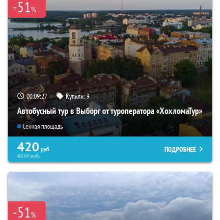
-51
%
00:09:26
Купили:
9
Автобусный тур в Выборг от туроператора «ХохломаТур»
Сенная площадь
420
ПОДРОБНЕЕ
руб.
4230
руб.
-51
%