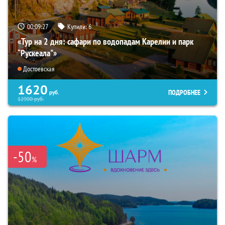
00:09:26
Купили:
6
«Тур на 2 дня: сафари по водопадам Карелии и парк
“Рускеала"»
Достоевская
1620
ПОДРОБНЕЕ
руб.
12900
руб.
-50
%