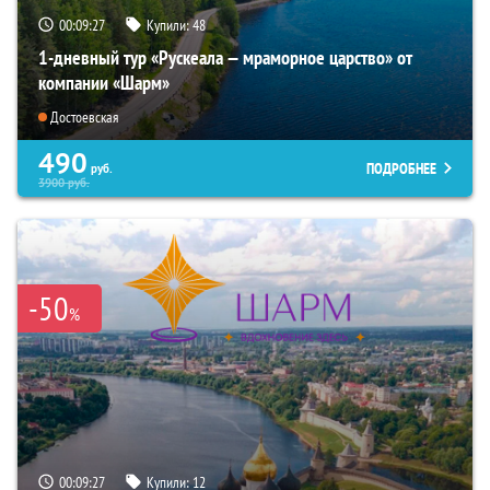
00:09:26
Купили:
48
1-дневный тур «Рускеала — мраморное царство» от
компании «Шарм»
Достоевская
490
ПОДРОБНЕЕ
руб.
3900
руб.
-50
%
00:09:26
Купили:
12