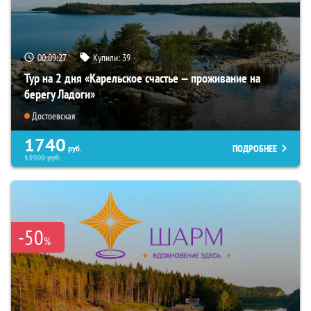
00:09:26
Купили:
39
Тур на 2 дня «Карельское счастье — проживание на
берегу Ладоги»
Достоевская
1740
ПОДРОБНЕЕ
руб.
13900
руб.
-50
%