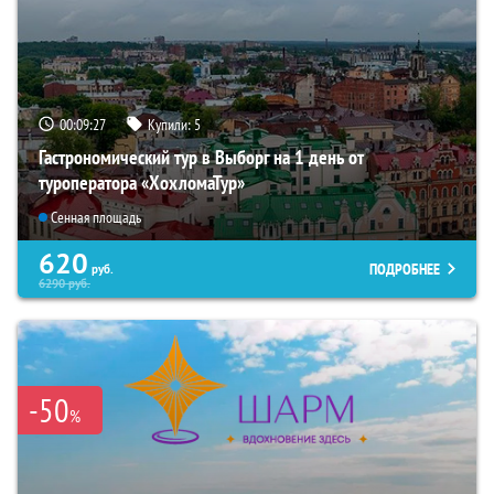
00:09:26
Купили:
5
Гастрономический тур в Выборг на 1 день от
туроператора «ХохломаТур»
Сенная площадь
620
ПОДРОБНЕЕ
руб.
6290
руб.
-50
%