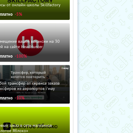
сы от онлайн-школы Skillfactory
сплатно
-5%
змещение вашей вакансии на 30
й на сайте HeadHunter
сплатно
-100%
ой трансфер от сервиса заказа
нсферов из аэропортов i'way
сплатно
-10%
вый заказ в сети магазинов
олотое Яблоко»