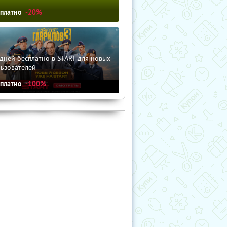
сплатно
-20%
дней бесплатно в START для новых
льзователей
сплатно
-100%