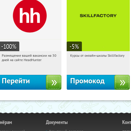
-100
%
-5
%
Размещение вашей вакансии на 30
Курсы от онлайн-школы Skillfactory
18:10:44
Получили:
3
18:10:44
Получи первым!
дней на сайте HeadHunter
Россия
Россия
Перейти
Промокод
тнёрам
Документы
Кон