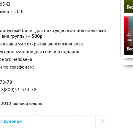
65 €)
Бе
омер – 20 €
тобусный билет, для них существует обязательный
25 
 вне группы) –
500р.
по
ая ваша уже открытая шенгенская виза
Бе
угодно купонов для себя и в подарок
дного человека
н по телефонам:
-78-78
 8(800)33-333-78
я 2012 включительно
ся купоном