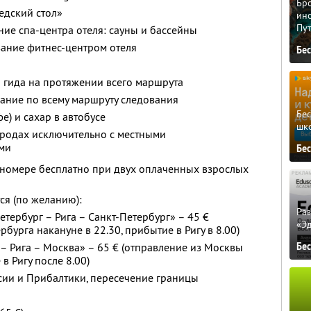
Бро
едский стол»
ино
Пу
ие спа-центра отеля: сауны и бассейны
ание фитнес-центром отеля
Бе
 гида на протяжении всего маршрута
ание по всему маршруту следования
Бе
фе) и сахар в автобусе
шк
ородах исключительно с местными
ми
Бе
 номере бесплатно при двух оплаченных взрослых
ся (по желанию):
Ра
тербург – Рига – Санкт-Петербург» – 45 €
«Э
рбурга накануне в 22.30, прибытие в Ригу в 8.00)
Бе
– Рига – Москва» – 65 € (отправление из Москвы
в Ригу после 8.00)
сии и Прибалтики, пересечение границы