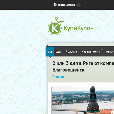
Благовещенск
7
1
24
Все
Еда
Красота
Развлечения
Авто
2 или 3 дня в Риге от ком
Благовещенск
Главная