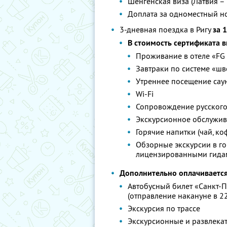
Шенгенская виза (Латвия – 
Доплата за одноместный н
3-дневная поездка в Ригу
за 
В стоимость сертификата 
Проживание в отеле «FG R
Завтраки по системе «шв
Утреннее посещение сау
Wi-Fi
Сопровождение русского
Экскурсионное обслужив
Горячие напитки (чай, ко
Обзорные экскурсии в г
лицензированными гида
Дополнительно оплачивается
Автобусный билет «Санкт-Пе
(отправление накануне в 22.
Экскурсия по трассе
Экскурсионные и развлека