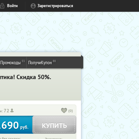
Войти
Зарегистрироваться
53
88
Промокоды
ПолучиКупон
лтика! Скидка 50%.
72
(0)
и:
1690
КУПИТЬ
руб.
 без скидки: