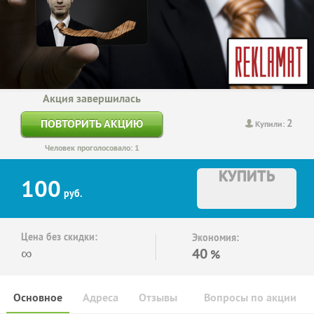
Акция завершилась
2
ПОВТОРИТЬ АКЦИЮ
Купили:
Человек проголосовало: 1
КУПИТЬ
100
руб.
Цена без скидки:
Экономия:
∞
40
%
Основное
Адреса
Отзывы
Вопросы по акции