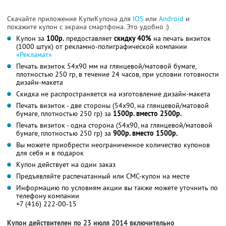
Скачайте приложение КупиКупона для
IOS
или
Android
и
покажите купон с экрана смартфона. Это удобно :)
Купон за
100р.
предоставляет
скидку 40%
на печать визиток
(1000 штук) от рекламно-полиграфической компании
«Рекламат»
Печать визиток 54х90 мм на глянцевой/матовой бумаге,
плотностью 250 гр, в течение 24 часов, при условии готовности
дизайн-макета
Скидка не распространяется на изготовление дизайн-макета
Печать визиток - две стороны (54x90, на глянцевой/матовой
бумаге, плотностью 250 гр) за
1500р. вместо 2500р.
Печать визиток - одна сторона (54x90, на глянцевой/матовой
бумаге, плотностью 250 гр) за
900р. вместо 1500р.
Вы можете приобрести неограниченное количество купонов
для себя и в подарок
Купон действует на один заказ
Предъявляйте распечатанный или СМС-купон на месте
Информацию по условиям акции вы также можете уточнить по
телефону компании
+7 (416) 222-00-15
Купон действителен по 23 июля 2014 включительно