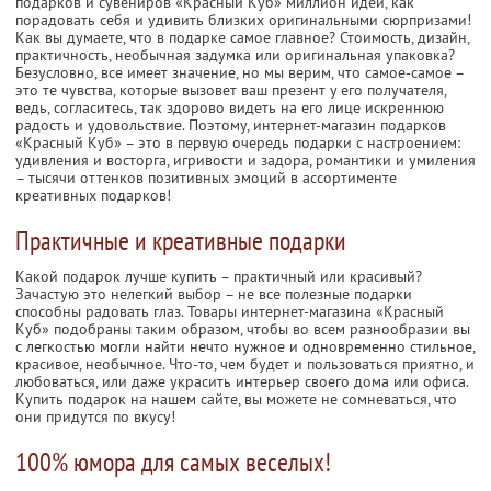
подарков и сувениров «Красный Куб» миллион идей, как
порадовать себя и удивить близких оригинальными сюрпризами!
Как вы думаете, что в подарке самое главное? Стоимость, дизайн,
практичность, необычная задумка или оригинальная упаковка?
Безусловно, все имеет значение, но мы верим, что самое-самое –
это те чувства, которые вызовет ваш презент у его получателя,
ведь, согласитесь, так здорово видеть на его лице искреннюю
радость и удовольствие. Поэтому, интернет-магазин подарков
«Красный Куб» – это в первую очередь подарки с настроением:
удивления и восторга, игривости и задора, романтики и умиления
– тысячи оттенков позитивных эмоций в ассортименте
креативных подарков!
Практичные и креативные подарки
Какой подарок лучше купить – практичный или красивый?
Зачастую это нелегкий выбор – не все полезные подарки
способны радовать глаз. Товары интернет-магазина «Красный
Куб» подобраны таким образом, чтобы во всем разнообразии вы
с легкостью могли найти нечто нужное и одновременно стильное,
красивое, необычное. Что-то, чем будет и пользоваться приятно, и
любоваться, или даже украсить интерьер своего дома или офиса.
Купить подарок на нашем сайте, вы можете не сомневаться, что
они придутся по вкусу!
100% юмора для самых веселых!