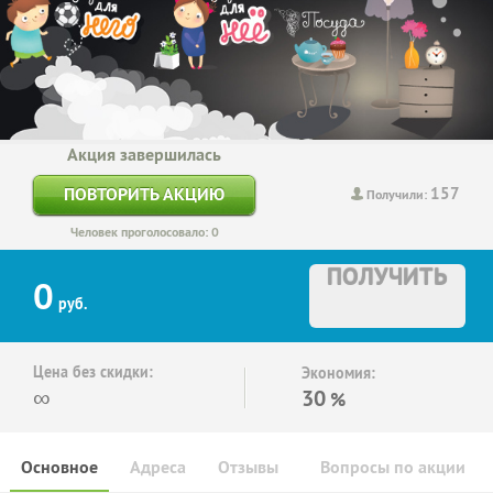
Акция завершилась
157
ПОВТОРИТЬ АКЦИЮ
Получили:
Человек проголосовало: 0
ПОЛУЧИТЬ
0
руб.
Цена без скидки:
Экономия:
∞
30
%
Основное
Адреса
Отзывы
Вопросы по акции