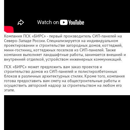
Компания ПСК «БИРС» - первый производитель СИП-панелей на
Северо-Западе России. Специализируется на индивидуальном
проектировании и строительстве загородных домов, коттеджей,
мини-гостиниц, коттеджных поселков из СИП-панелей. Также
компания выполняет ландшафтные работы, занимается внешней и
внутренней отделкой, устройством инженерных коммуникаций.
ПСК «БИРС» может предложить вам заказ проектов и
строительство домов из СИП-панелей и полистиролбетонных
блоков в различных архитектурных стилях. Кроме того, компания
готова предоставить вам смету на общестроительные работы и
осуществить авторский надзор за строительством на любом его
этапе.