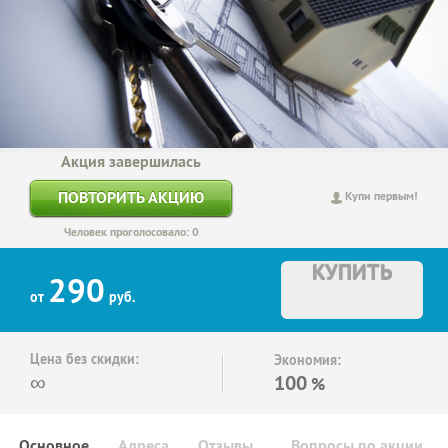
Акция завершилась
ПОВТОРИТЬ АКЦИЮ
Купи первым!
Человек проголосовало: 0
КУПИТЬ
290
от
руб.
Цена без скидки:
Экономия:
∞
100
%
Основное
Адреса
Отзывы
Вопросы по акции