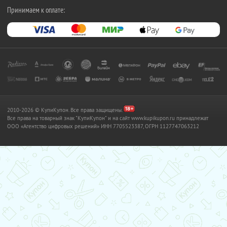
Принимаем к оплате:
2010-2026 © КупиКупон. Все права защищены.
Все права на товарный знак "КупиКупон" и на сайт www.kupikupon.ru принадлежат
OOO «Агентство цифровых решений» ИНН 7705523387, ОГРН 1127747063212