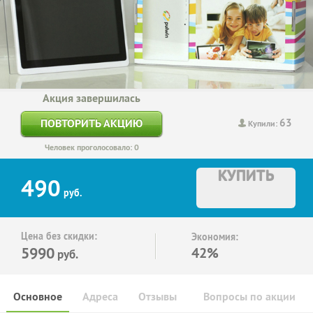
Акция завершилась
63
ПОВТОРИТЬ АКЦИЮ
Купили:
Человек проголосовало: 0
КУПИТЬ
490
руб.
Цена без скидки:
Экономия:
5990
42%
руб.
Основное
Адреса
Отзывы
Вопросы по акции