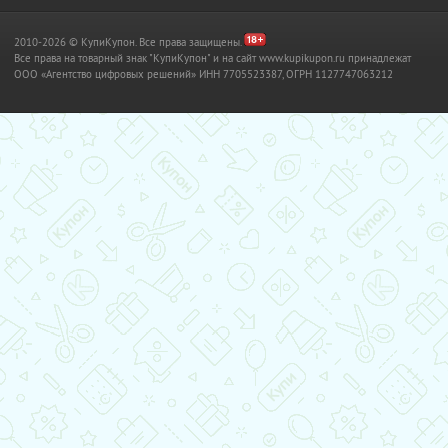
2010-2026 © КупиКупон. Все права защищены.
Все права на товарный знак "КупиКупон" и на сайт www.kupikupon.ru принадлежат
OOO «Агентство цифровых решений» ИНН 7705523387, ОГРН 1127747063212