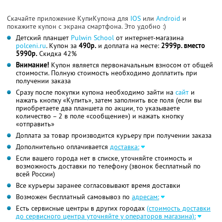
Скачайте приложение КупиКупона для
IOS
или
Android
и
покажите купон с экрана смартфона. Это удобно :)
Детский планшет
Pulwin School
от интернет-магазина
polceni.ru
. Купон за
490р.
и доплата на месте:
2999р. вместо
5990р.
Скидка 42%
Внимание!
Купон является первоначальным взносом от общей
стоимости. Полную стоимость необходимо доплатить при
получении заказа
Сразу после покупки купона необходимо зайти на
сайт
и
нажать кнопку «Купить», затем заполнить все поля (если вы
приобретаете два планшета по акции, то указываете
количество – 2 в поле «сообщение») и нажать кнопку
«отправить»
Доплата за товар производится курьеру при получении заказа
Дополнительно оплачивается
доставка:
Если вашего города нет в списке, уточняйте стоимость и
возможность доставки по телефону (звонок бесплатный по
всей России)
Все курьеры заранее согласовывают время доставки
Возможен бесплатный самовывоз по
адресам:
Есть сервисные центры в других городах
(стоимость доставки
до сервисного центра уточняйте у операторов магазина):