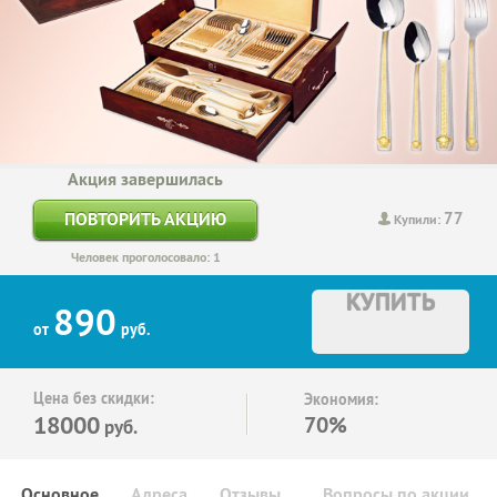
Акция завершилась
77
ПОВТОРИТЬ АКЦИЮ
Купили:
Человек проголосовало: 1
КУПИТЬ
890
от
руб.
Цена без скидки:
Экономия:
18000
70%
руб.
Основное
Адреса
Отзывы
Вопросы по акции