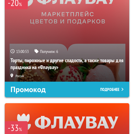
-20
%
13:00:52
Получили:
6
Торты, пирожные и другие сладости, а также товары для
праздника на «Флаувау»
Россия
Промокод
ПОДРОБНЕЕ
-33
%