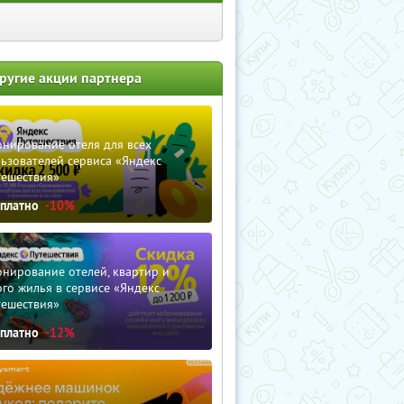
ругие акции партнера
нирование отеля для всех
ьзователей сервиса «Яндекс
тешествия»
сплатно
-10%
нирование отелей, квартир и
го жилья в сервисе «Яндекс
тешествия»
сплатно
-12%