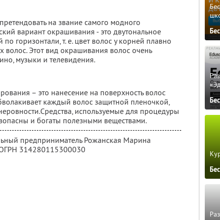
Бе
шк
претендовать на звание самого модного
Бе
ский вариант окрашивания - это двутональное
о горизонтали, т. е. цвет волос у корней плавно
ах волос. Этот вид окрашивания волос очень
ино, музыки и телевидения.
Ра
«Э
ования – это нанесение на поверхность волос
Бе
обволакивает каждый волос защитной пленочкой,
 неровности.Средства, используемые для процедуры
зопасны и богаты полезными веществами.
альный предприниматель Рожанская Марина
 ОГРН 314280115300030
Кур
Бе
Ра