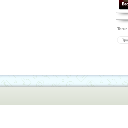
Бе
Теги:
Про