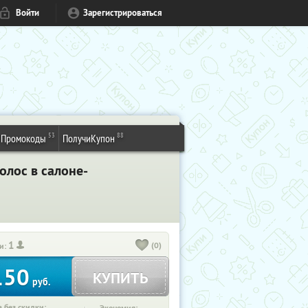
Войти
Зарегистрироваться
53
88
Промокоды
ПолучиКупон
лос в салоне-
1
(0)
и:
150
КУПИТЬ
руб.
 без скидки: