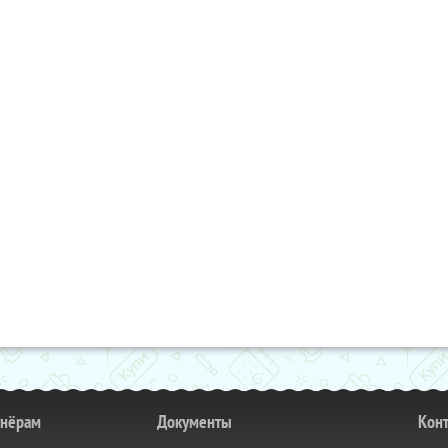
тнёрам
Документы
Кон