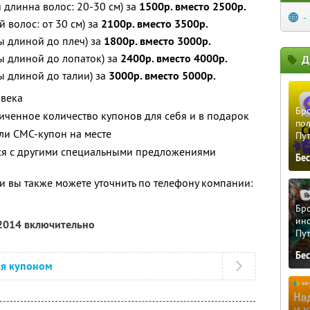
длинна волос: 20-30 см) за
1500р. вместо 2500р.
-
волос: от 30 см) за
2100р. вместо 3500р.
ы длиной до плеч) за
1800р. вместо 3000р.
ы длиной до лопаток) за
2400р. вместо 4000р.
Д
 длиной до талии) за
3000р. вместо 5000р.
овека
Бро
ченное количество купонов для себя и в подарок
пол
ли СМС-купон на месте
Пу
тся с другими специальными предложениями
Бе
 вы также можете уточнить по телефону компании:
Бро
ино
 2014 включительно
Пу
Бе
ся купоном