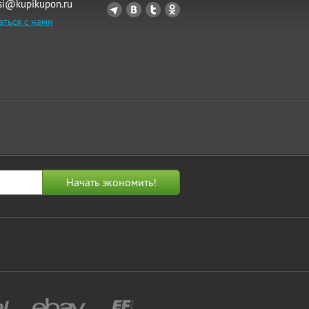
si@kupikupon.ru
аться с нами