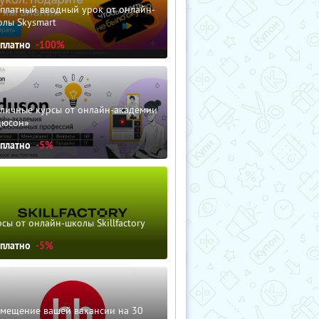
сплатный вводный урок от онлайн-
олы Skysmart
сплатно
-100%
зличные курсы от онлайн-академии
дюсон»
сплатно
-5%
сы от онлайн-школы Skillfactory
сплатно
-5%
змещение вашей вакансии на 30