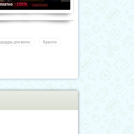
сплатно
-100%
цедуры для волос
Красота