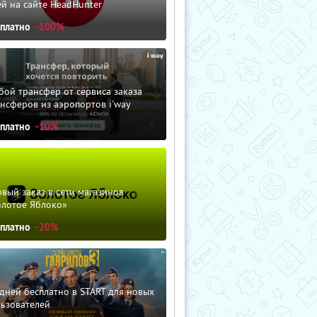
й на сайте HeadHunter
сплатно
-100%
ой трансфер от сервиса заказа
нсферов из аэропортов i'way
сплатно
-10%
вый заказ в сети магазинов
олотое Яблоко»
сплатно
-20%
дней бесплатно в START для новых
льзователей