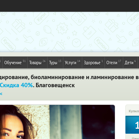
1
31
26
13
14
1
17
6
Обучение
Товары
Туры
Услуги
Здоровье
Отели
Дети
ирование, биоламинирование и ламинирование во
Скидка 40%
. Благовещенск
ос
Купил
Цена