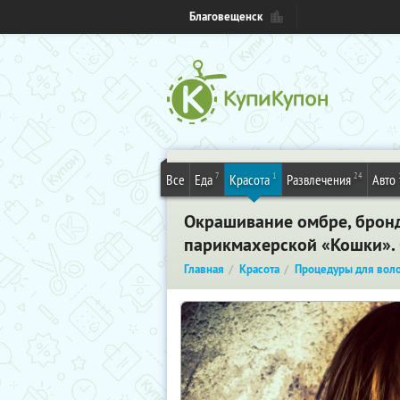
Благовещенск
7
1
24
Все
Еда
Красота
Развлечения
Авто
Окрашивание омбре, бронд
парикмахерской «Кошки».
Главная
Красота
Процедуры для вол