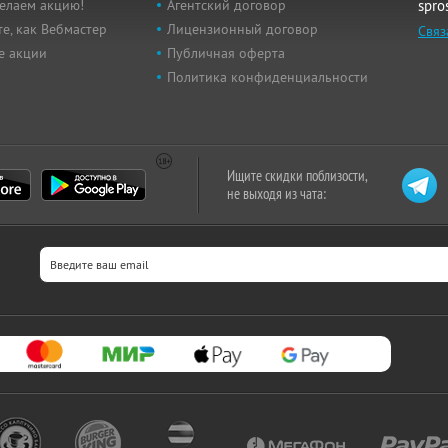
елаем акцию!
Агентский договор
spro
е, как Вебмастер
Лицензионный договор
Связ
е акции
Публичная оферта
Политика конфиденциальности
Ищите скидки поблизости,
не выходя из чата: