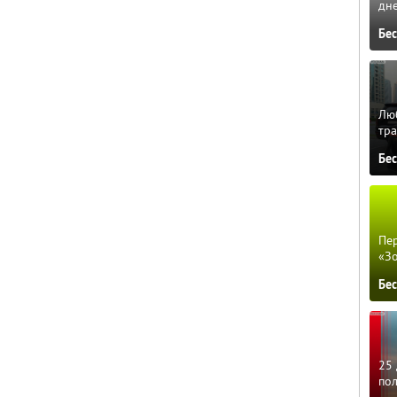
дне
Бе
Люб
тра
Бе
Пер
«З
Бе
25 
по