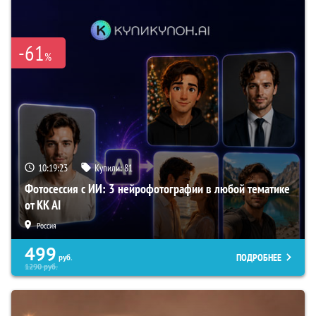
-61
%
10:19:22
Купили:
81
Фотосессия с ИИ: 3 нейрофотографии в любой тематике
от KK AI
Россия
499
ПОДРОБНЕЕ
руб.
1290
руб.