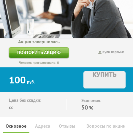
Акция завершилась
ПОВТОРИТЬ АКЦИЮ
Купи первым!
Человек проголосовало: 0
КУПИТЬ
100
руб.
Цена без скидки:
Экономия:
∞
50
%
Основное
Адреса
Отзывы
Вопросы по акции