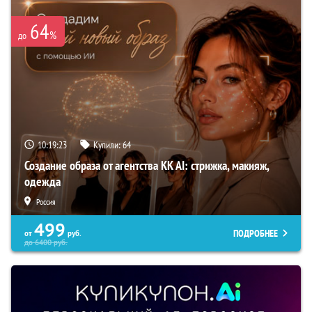
64
%
до
10:19:22
Купили:
64
Создание образа от агентства KK AI: стрижка, макияж,
одежда
Россия
499
ПОДРОБНЕЕ
от
руб.
до
6400
руб.