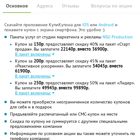
Основное
Адреса
Отзывы
Вопросы по акции
Скачайте приложение КупиКупона для
IOS
или
Android
и
покажите купон с экрана смартфона. Это удобно :)
Пакеты услуг от студии маркетинга и рекламы
NSU Production
Купон за
150р
. предоставляет скидку 40% на пакет «Старт
продаж». Вы заплатите
22140р. вместо 36900р.
В пакет включены:
Купон за
200р
. предоставляет скидку 45% на пакет
«Реактивное ускорение». Вы заплатите
34045р. вместо
61900р.
В пакет включены:
Купон за
250р
. предоставляет скидку 50% на пакет «Лидер».
Вы заплатите
49945р. вместо 99890р.
В пакет включены:
Вы можете приобрести неограниченное количество купонов
для себя и в подарок
Предъявляйте распечатанный или СМС-купон на месте
Скидка по купону не суммируется с другими специальными
предложениями компании
Информацию по условиям акции вы также можете уточнить по
телефону компании: