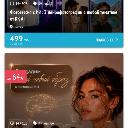
14:43:24
Купили:
81
Фотосессия с ИИ: 3 нейрофотографии в любой тематике
от KK AI
Россия
499
ПОДРОБНЕЕ
руб.
1290
руб.
64
%
до
14:43:24
Купили:
64