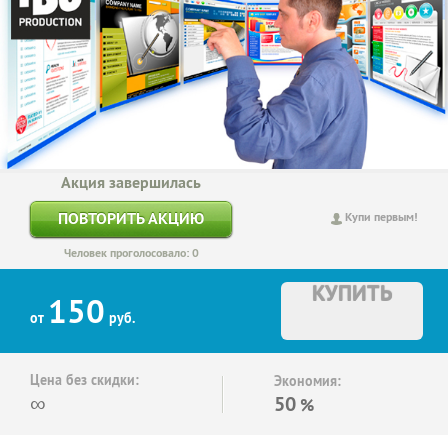
Акция завершилась
ПОВТОРИТЬ АКЦИЮ
Купи первым!
Человек проголосовало: 0
КУПИТЬ
150
от
руб.
Цена без скидки:
Экономия:
∞
50
%