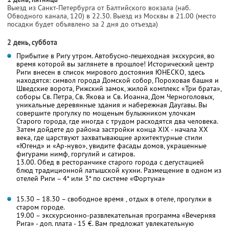
Выезд из Санкт-Петербурга от Балтийского вокзала (наб.
Обводного канала, 120) в 22.30. Выезд из Москвы в 21.00 (место
посадки будет объявлено за 2 дня до отъезда)
2 день, суббота
Прибытие в Ригу утром. Автобусно-пешеходная экскурсия, во
время которой вы заглянете в прошлое! Исторический центр
Риги внесен в список мирового достояния ЮНЕСКО, здесь
находятся: символ города Домской собор, Пороховая башня и
Шведские ворота, Рижский замок, жилой комплекс «Три брата»,
соборы Св. Петра, Св. Якова и Св. Иоанна, Дом Черноголовых,
уникальные деревянные здания и набережная Даугавы. Вы
совершите прогулку по мощеным булыжником улочкам
Старого города, где иногда с трудом расходятся два человека.
Затем дойдете до района застройки конца XIX - начала XX
века, где царствуют захватывающие архитектурные стили
«Югенд» и «Ар-нуво», увидите фасады домов, украшенные
фигурами нимф, горгулий и сатиров.
13.00. Обед в ресторанчике старого города с дегустацией
блюд традиционной латышской кухни. Размещение в одном из
отелей Риги – 4* или 3* по системе «Фортуна»
15.30 – 18.30 – свободное время , отдых в отеле, прогулки в
старом городе.
19.00 – экскурсионно-развлекательная программа «Вечерняя
Рига» - доп. плата - 15 €. Вам предложат увлекательную