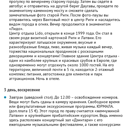
прогулку по вечернему старому городу. Затем вы сядете в
автобус и отправитесь на другой берег Даугавы, проедете по
знаменитому каменному мосту и сможете сделать
замечательные фото старой Риги. После фото-паузы вы
отправитесь через Вантовый мост в центр Риги и насладитесь
видом города в огнях. Вечер продолжится в знаменитом
«Лидо».
Центр отдыха Lido, открыли в конце 1999 года. Он стал в
своем роде визитной карточкой Риги и Латвии. Его
характеризуют латышское окружение, вкусные и
разнообразные блюда, пиво, живая музыка каждый вечер,
торжества национальных праздников с роскошными
декорациями и концертами! Главное здание Центра отдыха -
один из наиболее крупных и красивых срубов в Европе, где
одновременно могут отдохнуть около 1000 гостей. На его
территории, величиной почти в 5 га, находится 2-этажный
комплекс питания, автостоянка для клиентов и парк
аттракционов. Ночь в отеле.
3 день, воскресение
Завтрак (шведский стол). До 12.00 – освобождение номеров.
Вещи могут быть сданы в камеру хранения. Свободное время
или факультативные экскурсионные программы. ЮРМАЛА.
(доп.плата 15 €). Этот город по праву считается «жемчужиной
Латвии» и крупнейшим прибалтийским курортом. Ведь именно
здесь расположен концертный зал «Дзинтари» с его
ежегодными музыкальными фестивалями, а также конкурсами