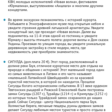
КВН, молодых исполнителей «Новая волна», фестивалем
«Юрмалина», выступлениями «Аншлага» и многими другими
концертами.
Во время экскурсии познакомитесь с историей курорта.
Побываете в Этнографическом музее под открытым небом и
увидите строения древней латышской архитектуры. Увидите
концертный зал, где проходит «Новая волна». Далее вы
поднимитесь на 11-й этаж одной из гостиниц и увидите
Юрмалу с высоты птичьего полета: дорогие виллы и Дом сказок
Ундины. Проезжая по улицам города, вы увидите уникальную
деревянную застройку в стиле модерн, места, где
недвижимость уже приобрели знаменитости.
СИГУЛДА. (доп.плата 20 €). Этот город, расположенный в
долине реки Гауя, отличное курортное место для отдыха на
природе и общения с историей! Этот маленький город один
из самых живописных в Латвии и его часто называют
«маленькой Латвийской Швейцарией» из-за красивой
гористой местности, в которой он находится. Прошлое
Сигулды богато историческими событиями. В 13 веке орденом
Тевтонских рыцарей и Рижской Епископией были построены
замки Сигулды (1207 г.), Турайды (1214 г.) и Кримулды (1252 г.)
из которых только Турайдский замок сохранился до наших
дней. Сейчас Сигулда - центр Национального парка Гауя.
Холмистые берега, песчаные пещеры, руины древних замков
делают Сигулду любимым местом туристов и просто отдыха в