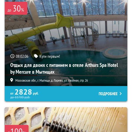
30
%
до
08:02:04
Купи первым!
Отдых для двоих с питанием в отеле Arthurs Spa Hotel
by Mercure в Мытищах
Московская обл., г. Мытищи, д. Ларево, ул. Хвойная, стр. 26
2828
ПОДРОБНЕЕ
от
руб.
до
65700
руб.
-100