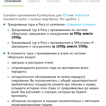
Основное
Адреса
Отзывы
Вопросы по акции
Скачайте приложение КупиКупона для
IOS
или
Android
и
покажите купон с экрана смартфона. Это удобно :)
Трехдневные туры в Ригу от компании
«Северная столица»
Трехдневный тур в Ригу с проживанием по системе
«Фортуна», завтраками и экскурсиями
за 990р. вместо
1990р.
Трехдневный тур в Ригу с проживанием в SPA-отелях 4* ,
завтраками и экскурсиями
за 1690р. вместо 3390р.
В стоимость тура с проживанием в отеле по системе
«Фортуна» входит:
завтраки в ресторане отеля;
сопровождение русского гида на протяжении всего
маршрута;
экскурсионное обслуживание по всему маршруту
следования. Вы познакомитесь с общей характеристикой
прибалтийских государств, узнаете про обычаи и нравы;
услышите историю этих стран от средневековья до наших
дней. Гид расскажет о городах, которые вы будете
проезжать;
обзорные экскурсии в городах исключительно с местными
лицензированными гидами