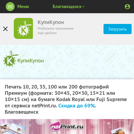
Меню
Благовещенск
КупиКупон
Мобильное приложение
Загрузить
ещё удобнее
Печать 10, 20, 35, 100 или 200 фотографий
Премиум (формата: 30×45, 20×30, 15×21 или
10×15 см) на бумаге Kodak Royal или Fuji Supreme
от сервиса netPrint.ru.
Скидка до 69%
.
Благовещенск