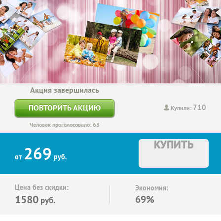
Акция завершилась
710
ПОВТОРИТЬ АКЦИЮ
Купили:
Человек проголосовало: 63
КУПИТЬ
269
от
руб.
Цена без скидки:
Экономия:
1580
69%
руб.