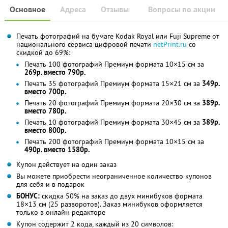
Основное
Адреса
Отзывы
Вопросы по акции
Печать фотографий на бумаге Kodak Royal или Fuji Supreme от
национального сервиса цифровой печати
netPrint.ru
со
скидкой до 69%:
Печать 100 фотографий Премиум формата 10×15 см за
269р. вместо 790р.
Печать 35 фотографий Премиум формата 15×21 см за
349р.
вместо 700р.
Печать 20 фотографий Премиум формата 20×30 см за
389р.
вместо 780р.
Печать 10 фотографий Премиум формата 30×45 см за
389р.
вместо 800р.
Печать 200 фотографий Премиум формата 10×15 см за
490р. вместо 1580р.
Купон действует на один заказ
Вы можете приобрести неограниченное количество купонов
для себя и в подарок
БОНУС:
скидка 50% на заказ до двух минибуков формата
18×13 см (25 разворотов). Заказ минибуков оформляется
только в онлайн-редакторе
Купон содержит 2 кода, каждый из 20 символов: