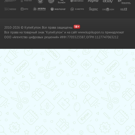
2010-2026 © КупиКупон. Все права защищены.
Все права на товарный знак "КупиКупон" и на сайт www.kupikupon.ru принадлежат
OOO «Агентство цифровых решений» ИНН 7705523387, ОГРН 1127747063212