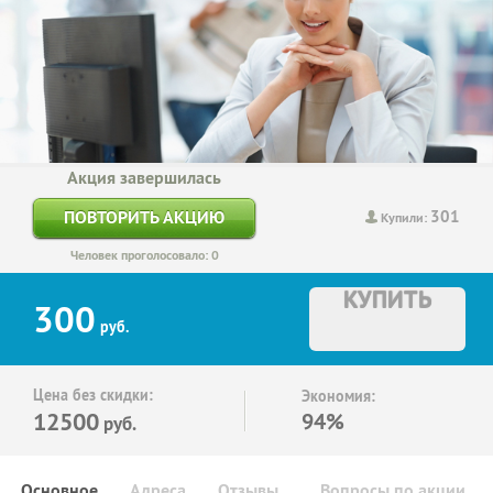
Акция завершилась
301
ПОВТОРИТЬ АКЦИЮ
Купили:
Человек проголосовало: 0
КУПИТЬ
300
руб.
Цена без скидки:
Экономия:
12500
94%
руб.
Основное
Адреса
Отзывы
Вопросы по акции