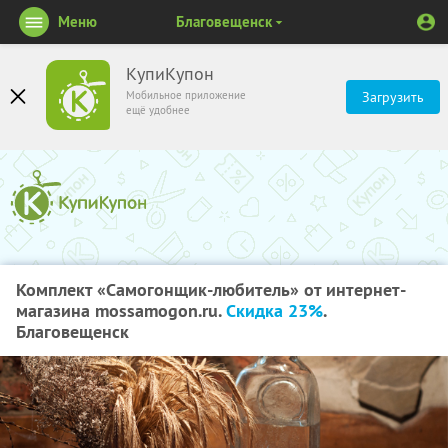
Меню
Благовещенск
КупиКупон
Мобильное приложение
Загрузить
ещё удобнее
Комплект «Самогонщик-любитель» от интернет-
магазина mossamogon.ru.
Скидка 23%
.
Благовещенск