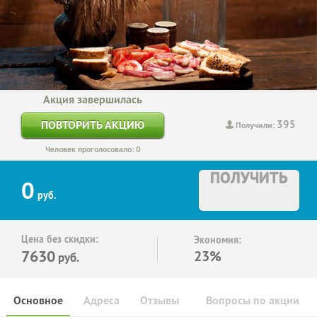
Акция завершилась
395
ПОВТОРИТЬ АКЦИЮ
Получили:
Человек проголосовало: 0
ПОЛУЧИТЬ
0
руб.
Цена без скидки:
Экономия:
7630
23%
руб.
Основное
Адреса
Отзывы
Вопросы по акции