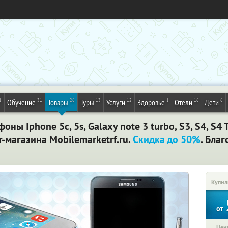
1
31
26
13
12
1
16
6
Обучение
Товары
Туры
Услуги
Здоровье
Отели
Дети
 Iphone 5c, 5s, Galaxy note 3 turbo, S3, S4, S4 Tu
т-магазина Mobilemarketrf.ru.
Скидка до 50%
. Бла
Купил
от
Цена