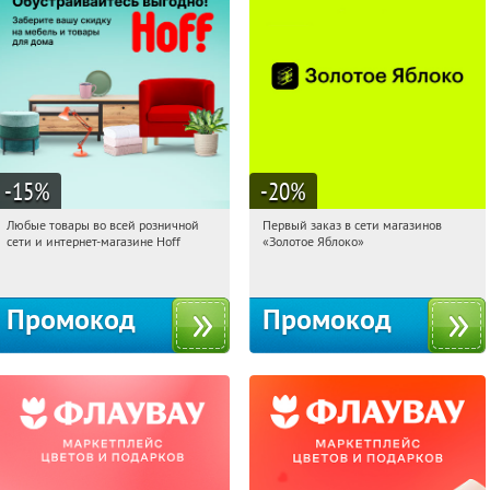
-15
%
-20
%
Любые товары во всей розничной
Первый заказ в сети магазинов
13:45:51
Получили:
83
13:45:51
Получи первым!
сети и интернет-магазине Hoff
«Золотое Яблоко»
Москва, 1-й Волоколамский проезд,
Россия
10с1
Промокод
Промокод