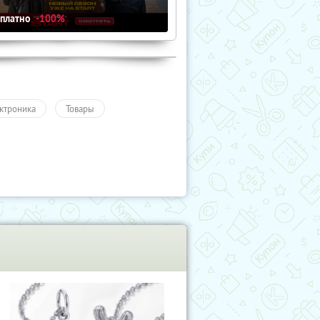
сплатно
-100%
ктроника
Товары