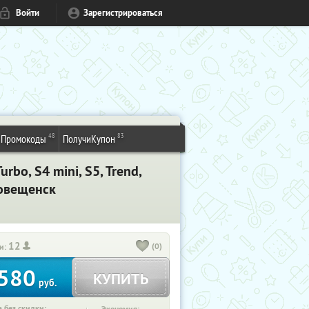
Войти
Зарегистрироваться
48
83
Промокоды
ПолучиКупон
rbo, S4 mini, S5, Trend,
говещенск
12
(0)
и:
580
КУПИТЬ
руб.
 без скидки: