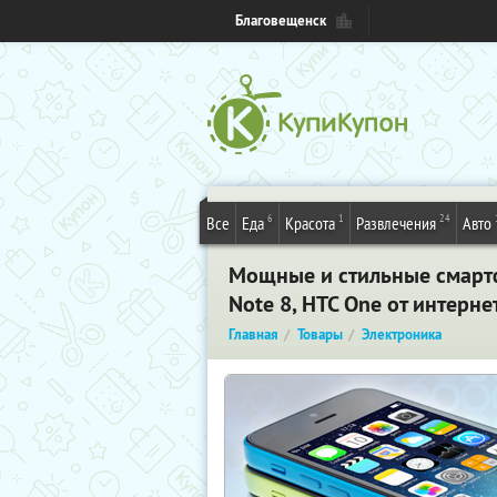
Благовещенск
6
1
24
Все
Еда
Красота
Развлечения
Авто
Мощные и стильные смартфоны
Note 8, HTC One от интерне
Главная
Товары
Электроника