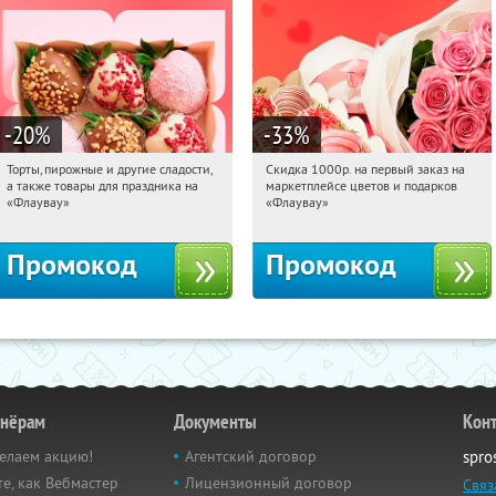
-20
%
-33
%
Торты, пирожные и другие сладости,
Скидка 1000р. на первый заказ на
13:45:51
Получили:
6
13:45:51
Получили:
18
а также товары для праздника на
маркетплейсе цветов и подарков
Россия
Россия
«Флаувау»
«Флаувау»
Промокод
Промокод
тнёрам
Документы
Кон
елаем акцию!
Агентский договор
spro
е, как Вебмастер
Лицензионный договор
Связ