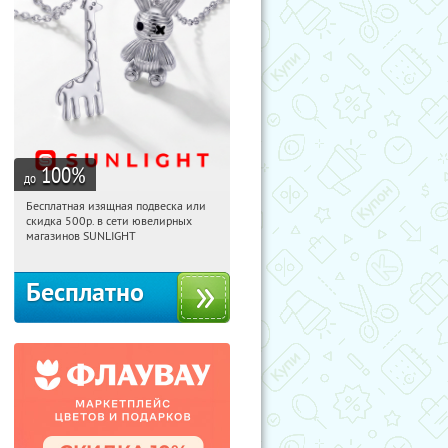
100
%
до
Бесплатная изящная подвеска или
13:45:51
Получили:
74
скидка 500р. в сети ювелирных
Россия
магазинов SUNLIGHT
Бесплатно