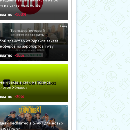
змещение вашей вакансии на 30
й на сайте HeadHunter
сплатно
-100%
ой трансфер от сервиса заказа
нсферов из аэропортов i'way
сплатно
-10%
вый заказ в сети магазинов
олотое Яблоко»
сплатно
-20%
дней бесплатно в START для новых
льзователей