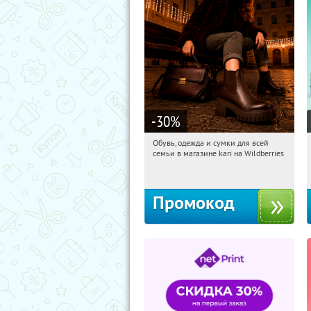
-30
%
Обувь, одежда и сумки для всей
13:45:51
Получили:
32
семьи в магазине kari на Wildberries
Россия
Промокод