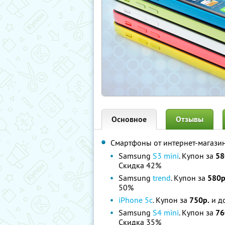
Основное
Отзывы
Смартфоны от интернет-магази
Samsung
S3 mini
. Купон за
58
Скидка 42%
Samsung
trend
. Купон за
580р
50%
iPhone 5c
. Купон за
750р.
и до
Samsung
S4 mini
. Купон за
76
Скидка 35%