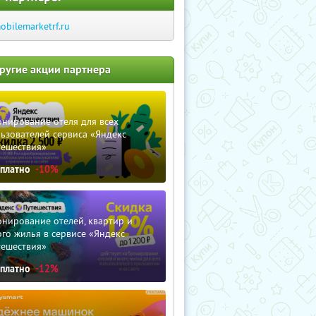
obilemarketrf.ru
ругие акции партнера
нирование отеля для всех
ьзователей сервиса «Яндекс
тешествия»
сплатно
-10%
нирование отелей, квартир и
го жилья в сервисе «Яндекс
тешествия»
сплатно
-12%