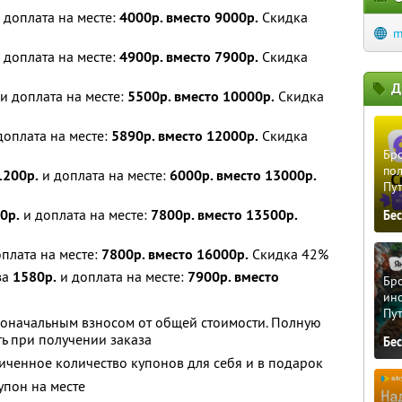
 доплата на месте:
4000р. вместо 9000р.
Скидка
m
 доплата на месте:
4900р. вместо 7900р.
Скидка
Д
и доплата на месте:
5500р. вместо 10000р.
Скидка
доплата на месте:
5890р. вместо 12000р.
Скидка
Бро
пол
1200р.
и доплата на месте:
6000р. вместо 13000р.
Пу
0р.
и доплата на месте:
7800р. вместо 13500р.
Бе
плата на месте:
7800р. вместо 16000р.
Скидка 42%
за
1580р.
и доплата на месте:
7900р. вместо
Бро
ино
Пу
воначальным взносом от общей стоимости. Полную
ь при получении заказа
Бе
ченное количество купонов для себя и в подарок
упон на месте