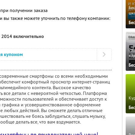
Бе
 при получении заказа
шк
 вы также можете уточнить по телефону компании:
Бе
а 2014 включительно
Ра
ся купоном
«Э
Бе
 современные смартфоны со всеми необходимыми
обеспечит комфортный просмотр интернет-страниц
льтимедийного контента. Высокое качество
ь все детали с невероятной четкостью. Платформа
Кур
можности пользователей и обеспечивает доступ к
я графика и усовершенствованное оформление
Бе
 любых действий. Вы сможете делать отличные
ешествовать не боясь заблудиться, слушать музыку,
вообще делать все, что вам вздумается.
смартфоны по привлекательной цене!