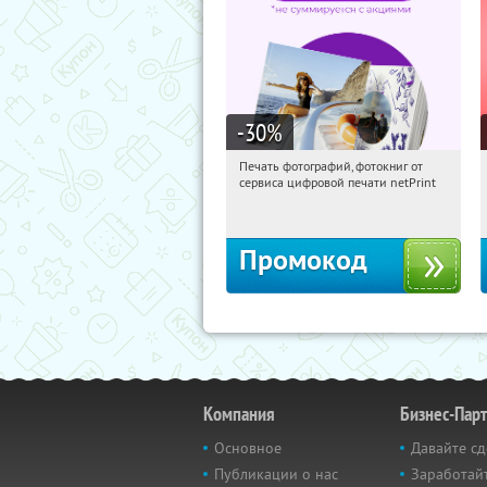
-30
%
Печать фотографий, фотокниг от
13:45:51
Получили:
4
сервиса цифровой печати netPrint
Россия
Промокод
Компания
Бизнес-Пар
Основное
Давайте сд
Публикации о нас
Заработайт