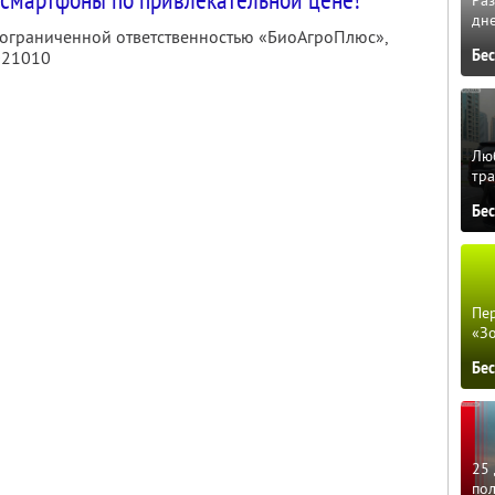
Ра
дне
с ограниченной ответственностью «БиоАгроПлюс»,
Бе
021010
Люб
тра
Бе
Пер
«З
Бе
25 
по