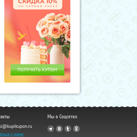
такты
Мы в Соцсетях
si@kupikupon.ru
аться с нами