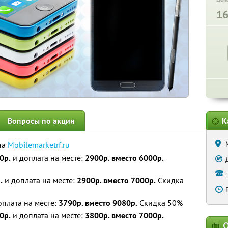
1
Вопросы по акции
К
на
Mobilemarketrf.ru
0р.
и доплата на месте:
2900р. вместо 6000р.
.
и доплата на месте:
2900р. вместо 7000р.
Скидка
плата на месте:
3790р. вместо 9080р.
Скидка 50%
0р.
и доплата на месте:
3800р. вместо 7000р.
О