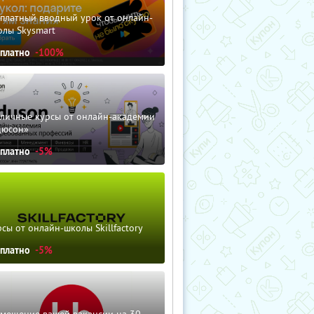
сплатный вводный урок от онлайн-
олы Skysmart
сплатно
-100%
зличные курсы от онлайн-академии
дюсон»
сплатно
-5%
сы от онлайн-школы Skillfactory
сплатно
-5%