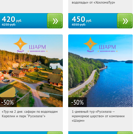
Сенная площадь
Сенная площадь
водопады» от «ХохломаТур»
420
450
руб.
руб.
4230
руб.
4550
руб.
-50
%
-50
%
«Тур на 2 дня: сафари по водопадам
1-дневный тур «Рускеала —
11:47:40
Купили:
6
11:47:40
Купили:
48
Карелии и парк “Рускеала"»
мраморное царство» от компании
Достоевская
Достоевская
«Шарм»