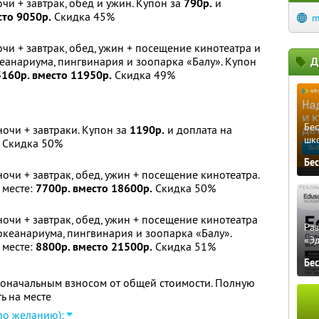
очи + завтрак, обед и ужин. Купон за
790р.
и
сто 9050р.
Скидка 45%
m
очи + завтрак, обед, ужин + посещение кинотеатра и
анариума, пингвинария и зоопарка «Балу». Купон
Д
5160р. вместо 11950р.
Скидка 49%
Бе
ночи + завтраки. Купон за
1190р.
и доплата на
шк
Скидка 50%
Бе
ночи + завтрак, обед, ужин + посещение кинотеатра.
 месте:
7700р. вместо 18600р.
Скидка 50%
ночи + завтрак, обед, ужин + посещение кинотеатра
Ра
кеанариума, пингвинария и зоопарка «Балу».
«Э
 месте:
8800р. вместо 21500р.
Скидка 51%
Бе
воначальным взносом от общей стоимости. Полную
ь на месте
по желанию):