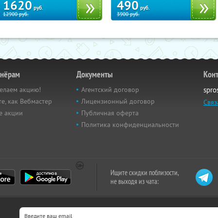
1620
490
руб.
руб.
12900
руб.
3900
руб.
тнёрам
Документы
Кон
елаем акцию!
Агентский договор
spro
е, как Вебмастер
Лицензионный договор
Связ
е акции
Публичная оферта
Политика конфиденциальности
Ищите скидки поблизости,
не выходя из чата: