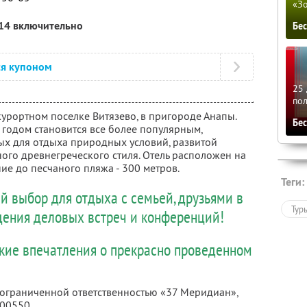
«З
014 включительно
Бе
ся купоном
25 
по
урортном поселке Витязево, в пригороде Анапы.
Бе
 годом становится все более популярным,
х для отдыха природных условий, развитой
ого древнегреческого стиля. Отель расположен на
ие до песчаного пляжа - 300 метров.
Теги:
й выбор для отдыха с семьей, друзьями в
Тур
едения деловых встреч и конференций!
ркие впечатления о прекрасно проведенном
с ограниченной ответственностью «37 Меридиан»,
000550