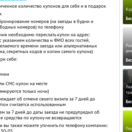
ченное количество купонов для себя и в подарок
Кур
к
Бе
ронирование номеров (на заезды в будни и
бодных номеров) по телефону
ия необходимо переслать купон на адрес:
с указанием количества и ФИО всех гостей,
Ра
 желаемого времени заезда или альтернативных
дне
на, секретных кодов и копии самого купона)
ри себе:
Бе
дении
ли СМС-купон на месте
Люб
ммируются только ночи)
тра
еждает об отмене своего визита за 7 дней до
Бе
упон считается использованным
ем за 7 дней до даты заезда не предупредил об
е средства по купону не возвращаются
 вы также можете уточнить по телефону компании:
Пер
7-30-05