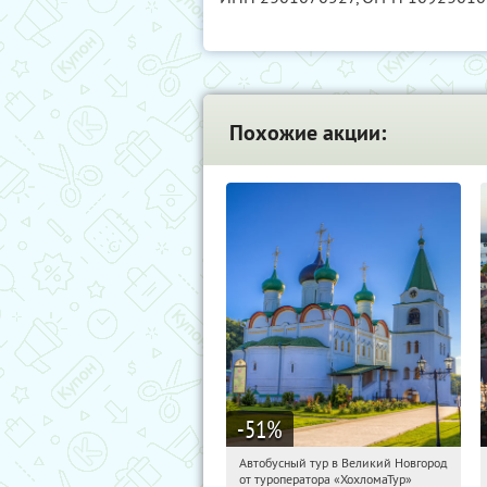
Похожие акции:
-51
%
Автобусный тур в Великий Новгород
11:47:40
Купили:
2
от туроператора «ХохломаТур»