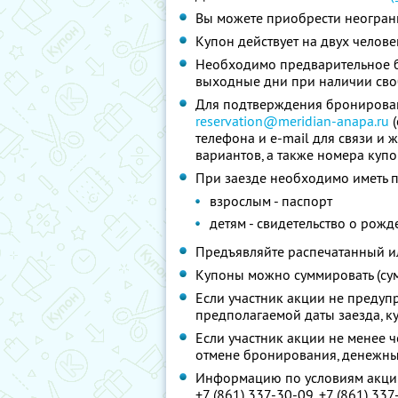
Вы можете приобрести неограни
Купон действует на двух челове
Необходимо предварительное б
выходные дни при наличии сво
Для подтверждения бронирован
reservation@meridian-anapa.ru
(
телефона и e-mail для связи и
вариантов, а также номера купо
При заезде необходимо иметь п
взрослым - паспорт
детям - свидетельство о рож
Предъявляйте распечатанный и
Купоны можно суммировать (су
Если участник акции не предупр
предполагаемой даты заезда, к
Если участник акции не менее ч
отмене бронирования, денежны
Информацию по условиям акции
+7 (861) 337-30-09, +7 (861) 33