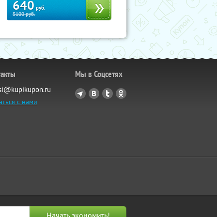
640
руб.
5100
руб.
такты
Мы в Соцсетях
si@kupikupon.ru
аться с нами