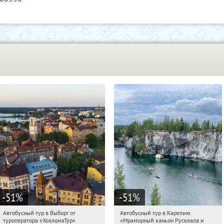
-51
%
-51
%
Автобусный тур в Выборг от
Автобусный тур в Карелию
11:47:40
Купили:
9
11:47:40
Купили:
24
туроператора «ХохломаТур»
«Мраморный каньон Рускеала и