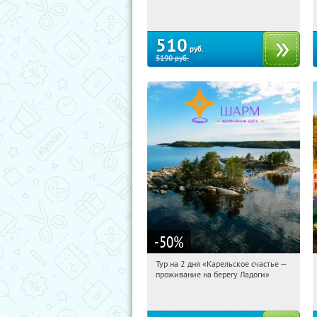
Сенная площадь
510
руб.
5190
руб.
-50
%
Тур на 2 дня «Карельское счастье —
11:47:40
Купили:
39
проживание на берегу Ладоги»
Достоевская