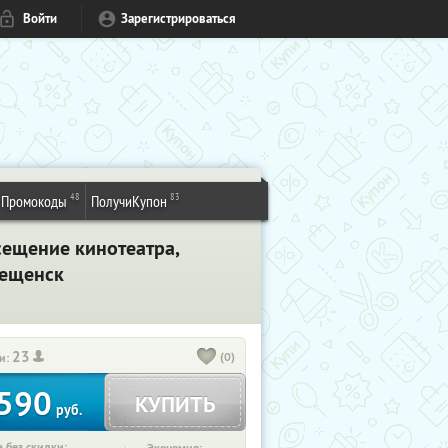
Войти
Зарегистрироваться
48
83
Промокоды
ПолучиКупон
осещение кинотеатра,
вещенск
23
(0)
и:
590
КУПИТЬ
руб.
 без скидки: