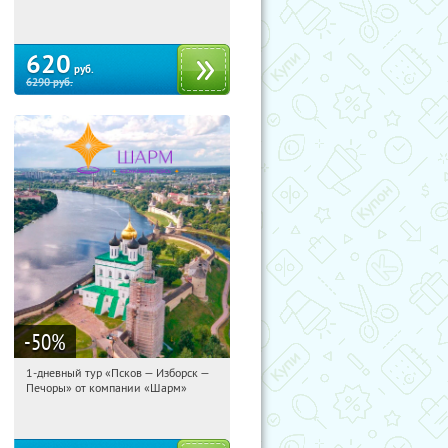
Сенная площадь
620
руб.
6290
руб.
-50
%
1-дневный тур «Псков — Изборск —
11:47:40
Купили:
12
Печоры» от компании «Шарм»
Достоевская