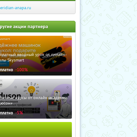
eridian-anapa.ru
ругие акции партнера
сплатный вводный урок от онлайн-
олы Skysmart
сплатно
-100%
зличные курсы от онлайн-академии
дюсон»
сплатно
-5%