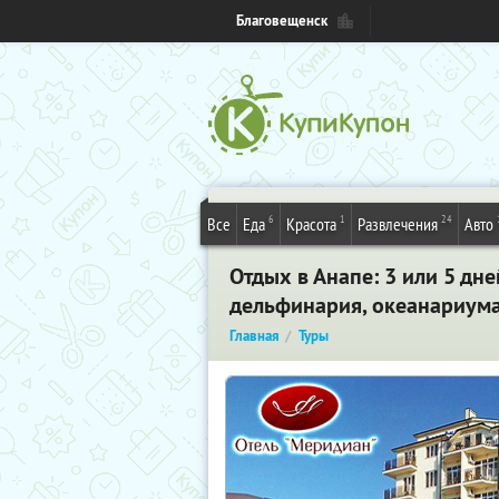
Благовещенск
6
1
24
Все
Еда
Красота
Развлечения
Авто
Отдых в Анапе: 3 или 5 дн
дельфинария, океанариума
Главная
Туры