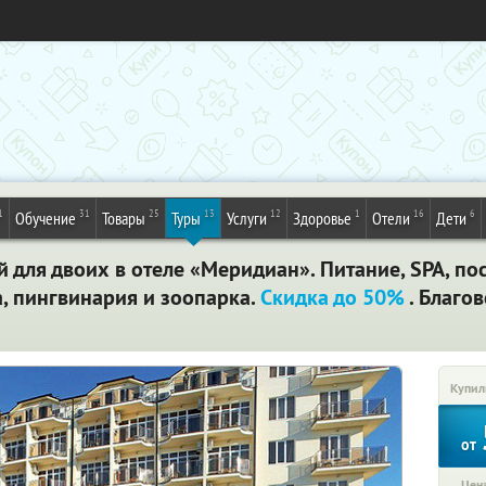
1
31
25
13
12
1
16
6
Обучение
Товары
Туры
Услуги
Здоровье
Отели
Дети
ей для двоих в отеле «Меридиан». Питание, SPA, п
, пингвинария и зоопарка.
Скидка до 50%
. Благо
Купил
от
Цена