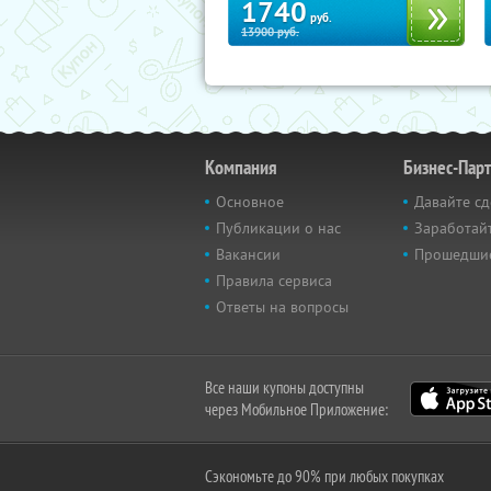
1740
руб.
13900
руб.
Компания
Бизнес-Пар
Основное
Давайте сд
Публикации о нас
Заработайт
Вакансии
Прошедши
Правила сервиса
Ответы на вопросы
Все наши купоны доступны
через Мобильное Приложение:
Сэкономьте до 90% при любых покупках