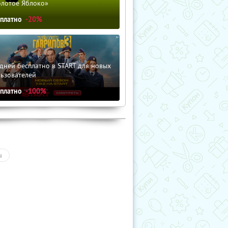
олотое Яблоко»
сплатно
-20%
дней бесплатно в START для новых
льзователей
сплатно
-100%
ы