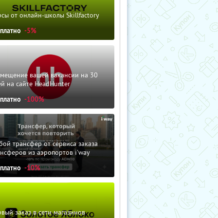
сы от онлайн-школы Skillfactory
сплатно
-5%
змещение вашей вакансии на 30
й на сайте HeadHunter
сплатно
-100%
ой трансфер от сервиса заказа
нсферов из аэропортов i'way
сплатно
-10%
вый заказ в сети магазинов