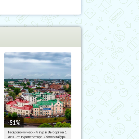
-51
%
Гастрономический тур в Выборг на 1
11:47:40
Купили:
2
день от туроператора «ХохломаТур»