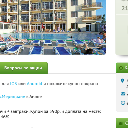
2
Вопросы по акции
К
а для
IOS
или
Android
и покажите купон с экрана
«Меридиан»
в Анапе
чи + завтраки. Купон за 590р. и доплата на месте:
 46%
О