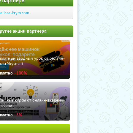
 партнере:
elissa-krym.com
ругие акции партнера
сплатный вводный урок от онлайн-
олы Skysmart
сплатно
-100%
зличные курсы от онлайн-академии
дюсон»
сплатно
-5%