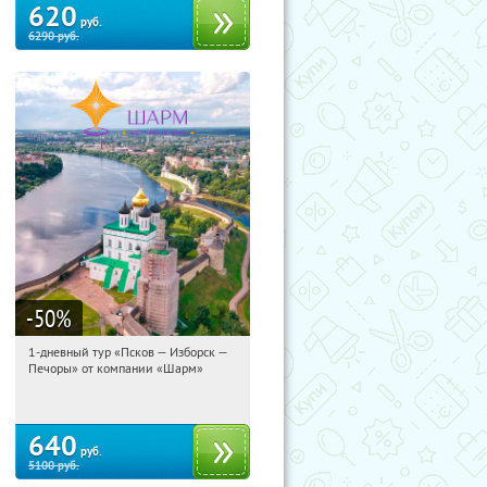
620
руб.
6290
руб.
-50
%
1-дневный тур «Псков — Изборск —
05:47:28
Купили:
12
Печоры» от компании «Шарм»
Достоевская
640
руб.
5100
руб.