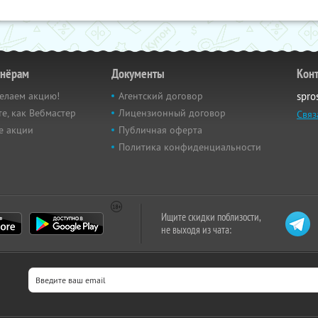
тнёрам
Документы
Кон
елаем акцию!
Агентский договор
spro
е, как Вебмастер
Лицензионный договор
Связ
е акции
Публичная оферта
Политика конфиденциальности
Ищите скидки поблизости,
не выходя из чата: