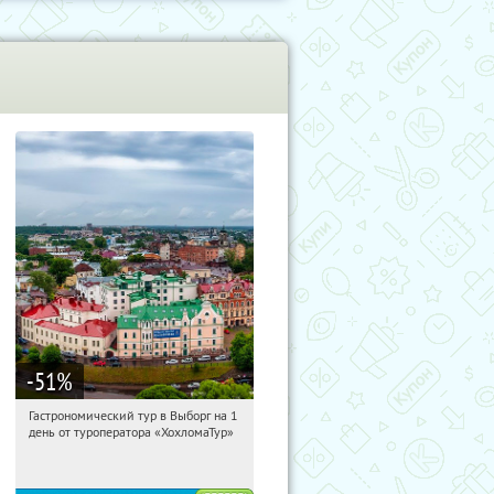
-51
%
Гастрономический тур в Выборг на 1
05:47:28
Купили:
5
день от туроператора «ХохломаТур»
Сенная площадь