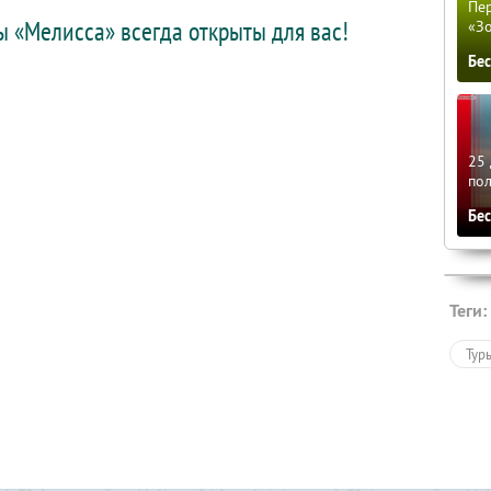
Пер
 «Мелисса» всегда открыты для вас!
«З
Бе
25 
по
Бе
Теги:
Тур