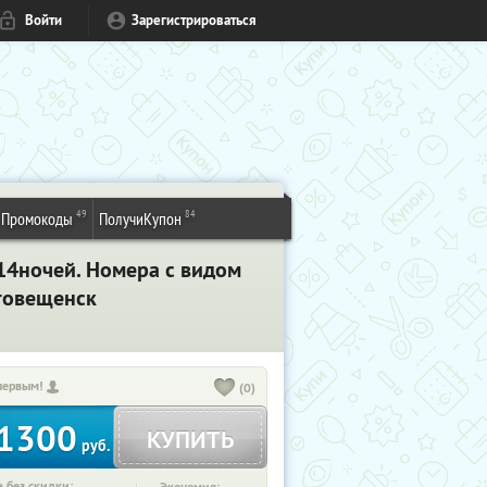
Войти
Зарегистрироваться
49
84
Промокоды
ПолучиКупон
 14ночей. Номера с видом
говещенск
первым!
(0)
1300
КУПИТЬ
руб.
 без скидки: