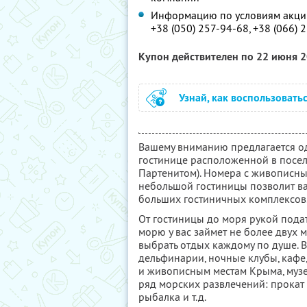
Информацию по условиям акции
+38 (050) 257-94-68, +38 (066) 
Купон действителен по 22 июня 
Узнай, как воспользовать
Вашему вниманию предлагается од
гостинице расположенной в посел
Партенитом). Номера с живописны
небольшой гостиницы позволит ва
больших гостиничных комплексов
От гостиницы до моря рукой пода
морю у вас займет не более двух 
выбрать отдых каждому по душе. 
дельфинарии, ночные клубы, кафе
и живописным местам Крыма, музе
ряд морских развлечений: прокат 
рыбалка и т.д.