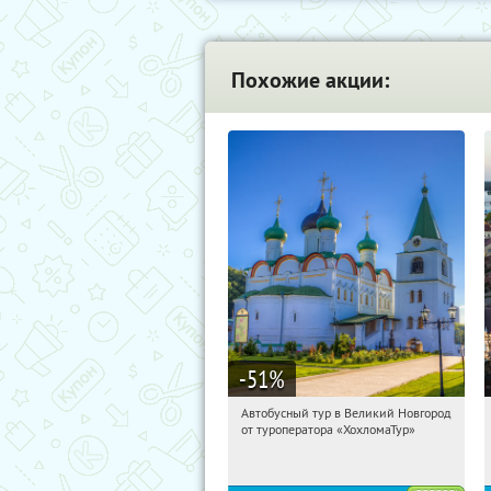
Похожие акции:
-51
%
Автобусный тур в Великий Новгород
05:47:28
Купили:
2
от туроператора «ХохломаТур»
Сенная площадь