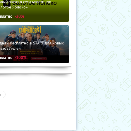
вый заказ в сети магазинов
олотое Яблоко»
сплатно
-20%
дней бесплатно в START для новых
льзователей
сплатно
-100%
ы