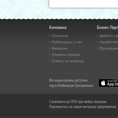
Компания
Бизнес-Пар
Основное
Давайте сд
Публикации о нас
Заработайт
Вакансии
Прошедши
Правила сервиса
Ответы на вопросы
Все наши купоны доступны
через Мобильное Приложение:
Сэкономьте до 90% при любых покупках
Подпишитесь на самые выгодные предложения