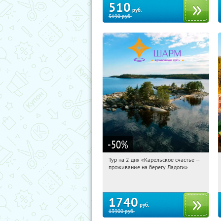
510
руб.
5190
руб.
-50
%
Тур на 2 дня «Карельское счастье —
05:47:28
Купили:
39
проживание на берегу Ладоги»
Достоевская
1740
руб.
13900
руб.