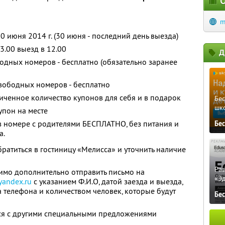
О
m
30 июня 2014 г. (30 июня - последний день выезда)
13.00 выезд в 12.00
Д
одных номеров - бесплатно (обязательно заранее
вободных номеров - бесплатно
ченное количество купонов для себя и в подарок
Бе
шк
упон на месте
в номере с родителями БЕСПЛАТНО, без питания и
Бе
а.
атиться в гостиницу «Мелисса» и уточнить наличие
Ра
имо дополнительно отправить письмо на
«Э
yandex.ru
с указанием Ф.И.О, датой заезда и выезда,
а телефона и количеством человек, которые будут
Бе
тся с другими специальными предложениями