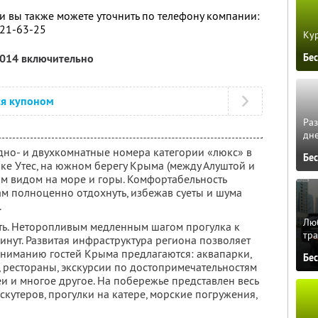
 вы также можете уточнить по телефону компании:
221-63-25
Кур
Бе
2014 включительно
ся купоном
Ра
дне
но- и двухкомнатные номера категории «люкс» в
Бе
ке Утес, на южном берегу Крыма (между Алуштой и
м видом на море и горы. Комфортабельность
м полноценно отдохнуть, избежав суеты и шума
.
Люб
ть. Неторопливым медленным шагом прогулка к
тра
минут. Развитая инфраструктура региона позволяет
Вниманию гостей Крыма предлагаются: аквапарки,
Бе
, рестораны, экскурсии по достопримечательностям
и и многое другое. На побережье представлен весь
скутеров, прогулки на катере, морские погружения,