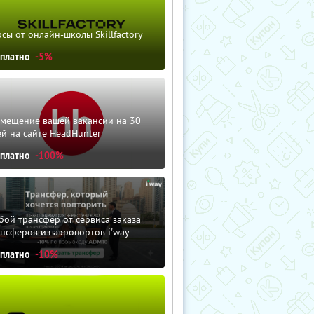
сы от онлайн-школы Skillfactory
сплатно
-5%
змещение вашей вакансии на 30
й на сайте HeadHunter
сплатно
-100%
ой трансфер от сервиса заказа
нсферов из аэропортов i'way
сплатно
-10%