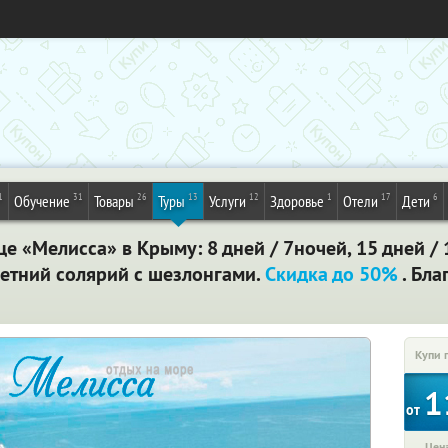
1
31
26
13
12
1
17
6
Обучение
Товары
Туры
Услуги
Здоровье
Отели
Дети
це «Мелисса» в Крыму: 8 дней / 7ночей, 15 дней /
 летний солярий с шезлонгами.
Скидка до 50%
. Бла
Купи 
1
от
Цена