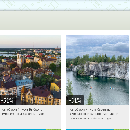
-51
%
-51
%
Автобусный тур в Выборг от
Автобусный тур в Карелию
05:47:28
Купили:
9
05:47:28
Купили:
24
туроператора «ХохломаТур»
«Мраморный каньон Рускеала и
Сенная площадь
Сенная площадь
водопады» от «ХохломаТур»