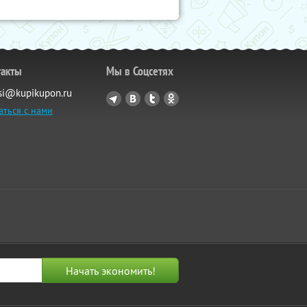
такты
Мы в Соцсетях
si@kupikupon.ru
аться с нами