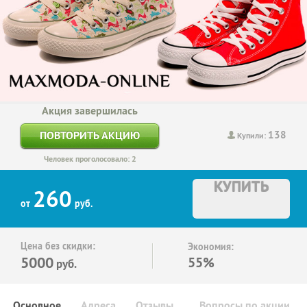
Акция завершилась
138
ПОВТОРИТЬ АКЦИЮ
Купили:
Человек проголосовало: 2
КУПИТЬ
260
от
руб.
Цена без скидки:
Экономия:
5000
55%
руб.
Основное
Адреса
Отзывы
Вопросы по акции