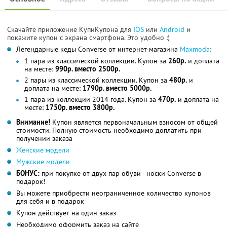
Скачайте приложение КупиКупона для
IOS
или
Android
и
покажите купон с экрана смартфона. Это удобно :)
Легендарные кеды Converse от интернет-магазина
Maxmoda
:
1 пара из классической коллекции. Купон за
260р.
и доплата
на месте:
990р. вместо 2500р.
2 пары из классической коллекции. Купон за
480р.
и
доплата на месте:
1790р. вместо 5000р.
1 пара из коллекции 2014 года. Купон за
470р.
и доплата на
месте:
1750р. вместо 3800р.
Внимание!
Купон является первоначальным взносом от общей
стоимости. Полную стоимость необходимо доплатить при
получении заказа
Женские модели
Мужские модели
БОНУС:
при покупке от двух пар обуви - носки Converse в
подарок!
Вы можете приобрести неограниченное количество купонов
для себя и в подарок
Купон действует на один заказ
Необходимо оформить заказ на сайте