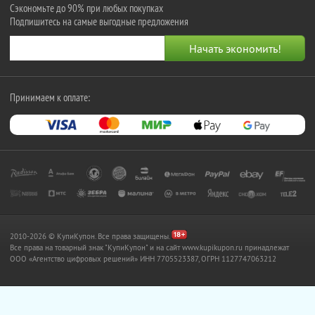
Сэкономьте до 90% при любых покупках
Подпишитесь на самые выгодные предложения
Принимаем к оплате:
2010-2026 © КупиКупон. Все права защищены.
Все права на товарный знак "КупиКупон" и на сайт www.kupikupon.ru принадлежат
OOO «Агентство цифровых решений» ИНН 7705523387, ОГРН 1127747063212