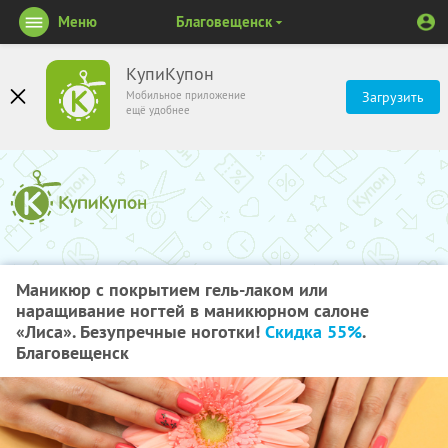
Меню
Благовещенск
КупиКупон
Мобильное приложение
Загрузить
ещё удобнее
Маникюр с покрытием гель-лаком или
наращивание ногтей в маникюрном салоне
«Лиса». Безупречные ноготки!
Скидка 55%
.
Благовещенск