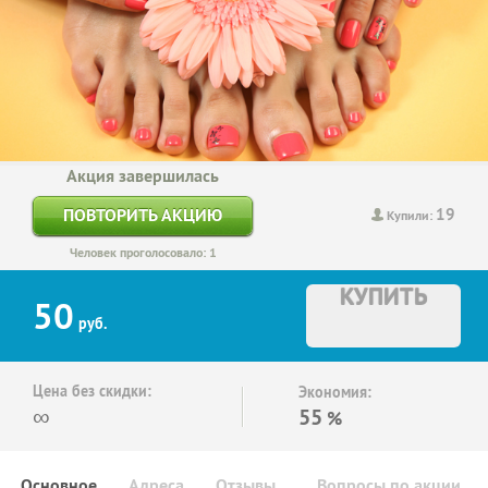
Акция завершилась
19
ПОВТОРИТЬ АКЦИЮ
Купили:
Человек проголосовало: 1
КУПИТЬ
50
руб.
Цена без скидки:
Экономия:
∞
55
%
Основное
Адреса
Отзывы
Вопросы по акции