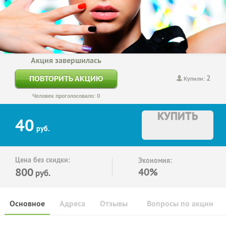
Акция завершилась
2
ПОВТОРИТЬ АКЦИЮ
Купили:
Человек проголосовало: 0
КУПИТЬ
40
руб.
Цена без скидки:
Экономия:
800
40%
руб.
Основное
Адреса
Отзывы
Вопросы по акции