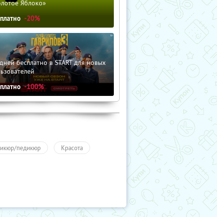
олотое Яблоко»
сплатно
-20%
дней бесплатно в START для новых
льзователей
сплатно
-100%
икюр/педикюр
Красота