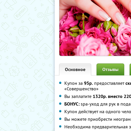
Основное
Отзывы
Купон за
95р.
предоставляет
ск
«Совершенство»
Вы заплатите
1320р. вместо 22
БОНУС:
spa-уход для рук в под
Купон действует на одного чел
Вы можете приобрести неограни
Необходима предварительная з