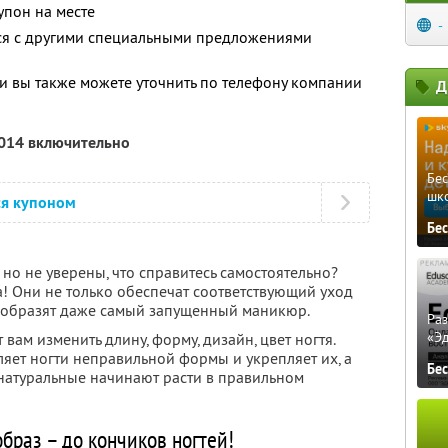
упон на месте
-
тся с другими специальными предложениями
 вы также можете уточнить по телефону компании
Д
2014 включительно
Бе
шк
ся купоном
Бе
 но не уверены, что справитесь самостоятельно?
а! Они не только обеспечат соответствующий уход
реобразят даже самый запущенный маникюр.
Ра
«Э
ам изменить длину, форму, дизайн, цвет ногтя.
яет ногти неправильной формы и укрепляет их, а
Бе
натуральные начинают расти в правильном
браз – до кончиков ногтей!