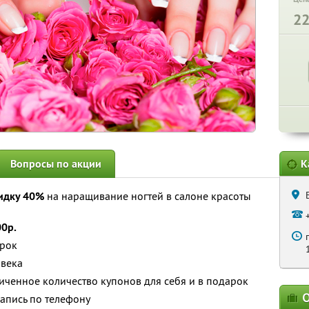
2
Вопросы по акции
К
идку 40%
на наращивание ногтей в салоне красоты
00р.
арок
овека
ченное количество купонов для себя и в подарок
О
апись по телефону