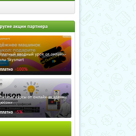
ругие акции партнера
сплатный вводный урок от онлайн-
олы Skysmart
сплатно
-100%
зличные курсы от онлайн-академии
дюсон»
сплатно
-5%