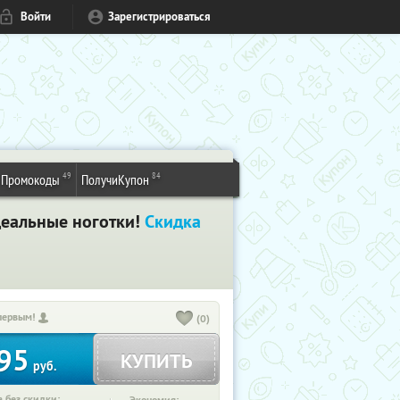
Войти
Зарегистрироваться
49
84
Промокоды
ПолучиКупон
деальные ноготки!
Скидка
первым!
(0)
95
КУПИТЬ
руб.
 без скидки: