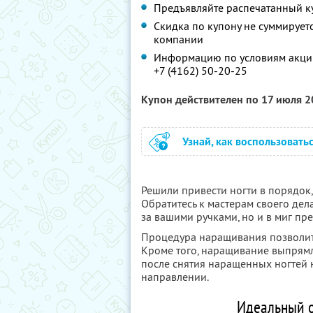
Предъявляйте распечатанный к
Скидка по купону не суммируе
компании
Информацию по условиям акции
+7 (4162) 50-20-25
Купон действителен по 17 июля 
Узнай, как воспользовать
Решили привести ногти в порядок,
Обратитесь к мастерам своего дел
за вашими ручками, но и в миг п
Процедура наращивания позволит в
Кроме того, наращивание выпрямл
после снятия наращенных ногтей 
направлении.
Идеальный о