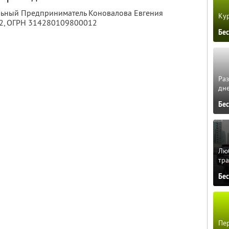
альный Предприниматель Коновалова Евгения
Кур
2
, ОГРН 314280109800012
Бе
Ра
дне
Бе
Люб
тра
Бе
Пер