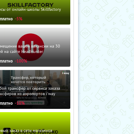
сы от онлайн-школы Skillfactory
сплатно
-5%
змещение вашей вакансии на 30
й на сайте HeadHunter
сплатно
-100%
ой трансфер от сервиса заказа
нсферов из аэропортов i'way
сплатно
-10%
вый заказ в сети магазинов