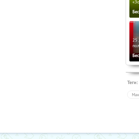
«З
Бе
25 
по
Бе
Теги:
Ман