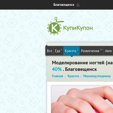
Благовещенск
6
1
24
Все
Еда
Красота
Развлечения
Авто
Моделирование ногтей (на
40%
. Благовещенск
Главная
Красота
Маникюр/педикюр