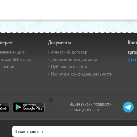
тнёрам
Документы
Кон
елаем акцию!
Агентский договор
spro
е, как Вебмастер
Лицензионный договор
Связ
е акции
Публичная оферта
Политика конфиденциальности
Ищите скидки поблизости,
не выходя из чата: