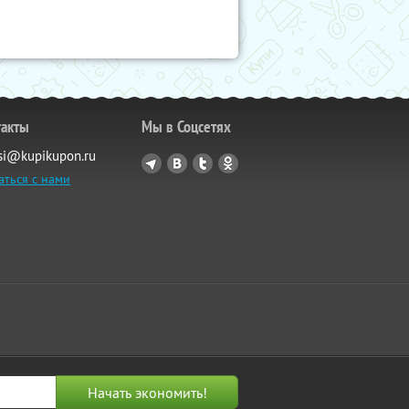
такты
Мы в Соцсетях
si@kupikupon.ru
аться с нами