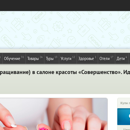
1
31
26
13
12
1
17
6
Обучение
Товары
Туры
Услуги
Здоровье
Отели
Дети
ращивание) в салоне красоты «Совершенство». И
Купи 
Цена