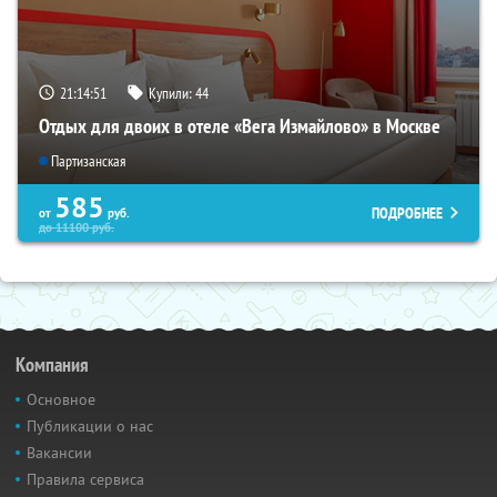
21:14:50
Купили:
44
Отдых для двоих в отеле «Вега Измайлово» в Москве
Партизанская
585
ПОДРОБНЕЕ
от
руб.
до
11100
руб.
Компания
Основное
Публикации о нас
Вакансии
Правила сервиса