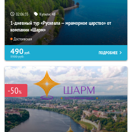
02:06:34
Купили:
48
1-дневный тур «Рускеала — мраморное царство» от
компании «Шарм»
Достоевская
490
ПОДРОБНЕЕ
руб.
3900
руб.
-50
%