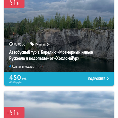
-51
%
02:06:34
Купили:
24
Автобусный тур в Карелию «Мраморный каньон
Рускеала и водопады» от «ХохломаТур»
Сенная площадь
450
ПОДРОБНЕЕ
руб.
4550
руб.
-51
%