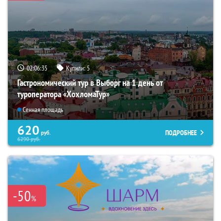
02:06:34
Купили:
5
Гастрономический тур в Выборг на 1 день от
туроператора «ХохломаТур»
Сенная площадь
620
ПОДРОБНЕЕ
руб.
6290
руб.
-50
%