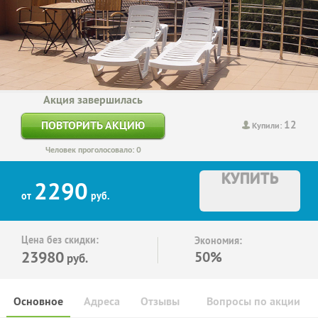
Акция завершилась
12
ПОВТОРИТЬ АКЦИЮ
Купили:
Человек проголосовало: 0
КУПИТЬ
2290
от
руб.
Цена без скидки:
Экономия:
23980
50%
руб.
Основное
Адреса
Отзывы
Вопросы по акции