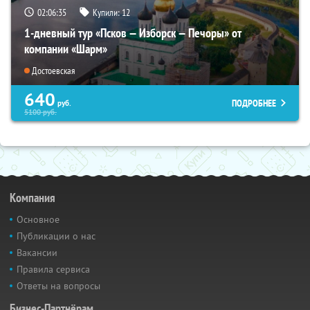
02:06:34
Купили:
12
1-дневный тур «Псков — Изборск — Печоры» от
компании «Шарм»
Достоевская
640
ПОДРОБНЕЕ
руб.
5100
руб.
Компания
Основное
Публикации о нас
Вакансии
Правила сервиса
Ответы на вопросы
Бизнес-Партнёрам