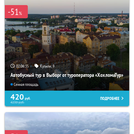
-51
%
02:06:34
Купили:
9
Автобусный тур в Выборг от туроператора «ХохломаТур»
Сенная площадь
420
ПОДРОБНЕЕ
руб.
4230
руб.