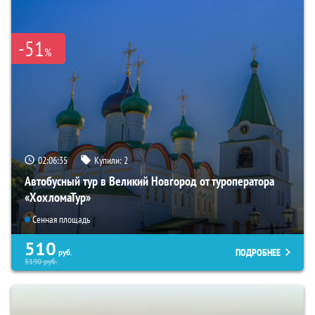
-51
%
02:06:34
Купили:
2
Автобусный тур в Великий Новгород от туроператора
«ХохломаТур»
Сенная площадь
510
ПОДРОБНЕЕ
руб.
5190
руб.