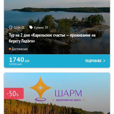
02:06:34
Купили:
39
Тур на 2 дня «Карельское счастье — проживание на
берегу Ладоги»
Достоевская
1740
ПОДРОБНЕЕ
руб.
13900
руб.
-50
%