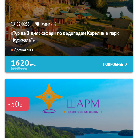
02:06:34
Купили:
6
«Тур на 2 дня: сафари по водопадам Карелии и парк
“Рускеала"»
Достоевская
1620
ПОДРОБНЕЕ
руб.
12900
руб.
-50
%