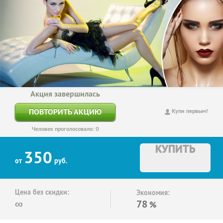
Акция завершилась
ПОВТОРИТЬ АКЦИЮ
Купи первым!
Человек проголосовало: 0
КУПИТЬ
350
от
руб.
Цена без скидки:
Экономия:
∞
78
%