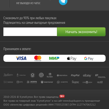
не выходя из чата:
Сэкономьте до 90% при любых покупках
Подпишитесь на самые выгодные предложения
Принимаем к оплате:
2010-2026 © КупиКупон. Все права защищены.
Все права на товарный знак "КупиКупон" и на сайт www.kupikupon.ru принадлежат
OOO «Агентство цифровых решений» ИНН 7705523387, ОГРН 1127747063212