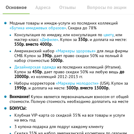
Основное
Адреса
Отзывы
Вопросы по акции
Модные товары и имидж-услуги из последних коллекций
«Бутика имиджевых образов»
. Скидка до 78%
Консультация по имиджу, или консультация по
цвету
, или
мастер-класс
«Дефиле»
. Купон за
350р.
и доплата на месте:
550р. вместо 4000р.
Американский набор
«Маркеры здоровья»
для лица фирмы
CMB. Купон за
390р.
дает право скидки 50% на полный й
набор стоимостью
5000р.
Дизайнерская одежда
из последних коллекций (Италия).
Купон за
450р.
дает право скидки 50% на любую вещь
до
20000р.
из коллекций 2012-2013 гг.
Наборы корректоров
«Маркеры молодости»
(USA). Купон за
1990р.
и доплата на месте:
5000р. вместо 15000р.
Внимание!
Купон является первоначальным взносом от общей
стоимости. Полную стоимость необходимо доплатить на месте
БОНУСЫ:
Клубная VIP-карта со скидкой 35% на все товары и услуги
на весь год
3 купона-подарка для подруг каждому клиенту
Скидка 35% на набор американской косметики по сезонам