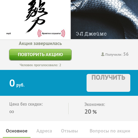
Акция завершилась
56
ПОВТОРИТЬ АКЦИЮ
Получили:
Человек проголосовало: 2
ПОЛУЧИТЬ
0
руб.
Цена без скидки:
Экономия:
∞
20
%
Основное
Адреса
Отзывы
Вопросы по акции