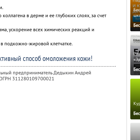
и.
Бе
коллагена в дерме и ее глубоких слоях, за счет
шк
Бе
ма, ускоре­ние всех химических реакций и
в под­кожно-жировой клетчатке.
Ра
ктивный способ омоложения кожи!
«Э
Бе
альный предприниматель Дедыкин Андрей
 ОГРН 311280109700021
Кур
Бе