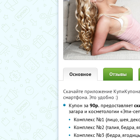
Основное
Отзывы
Скачайте приложение КупиКупон
смартфона. Это удобно :)
Купон за
90р.
предоставляет
ск
загара и косметологии «Эпи-cen
Комплекс №1 (лицо, шея, деко
Комплекс №2 (талия, бедра, 
Комплекс №3 (бедра, ягодицы