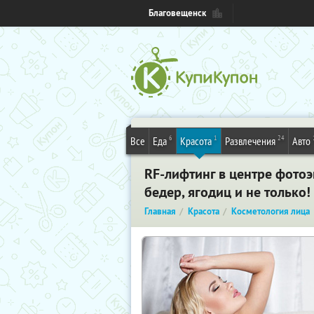
Благовещенск
6
1
24
Все
Еда
Красота
Развлечения
Авто
RF-лифтинг в центре фотоэп
бедер, ягодиц и не только!
Главная
Красота
Косметология лица