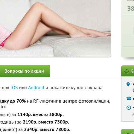
3
Вопросы по акции
К
а для
IOS
или
Android
и покажите купон с экрана
идку до 70%
на RF-лифтинг в центре фотоэпиляции,
tr»
льте) за
1140р. вместо 3800р.
ягодицы) за
2190р. вместо 7300р.
, живот) за
2340р. вместо 7800р.