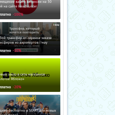
змещение вашей вакансии на 30
й на сайте HeadHunter
сплатно
-100%
ой трансфер от сервиса заказа
нсферов из аэропортов i'way
сплатно
-10%
вый заказ в сети магазинов
олотое Яблоко»
сплатно
-20%
дней бесплатно в START для новых
льзователей