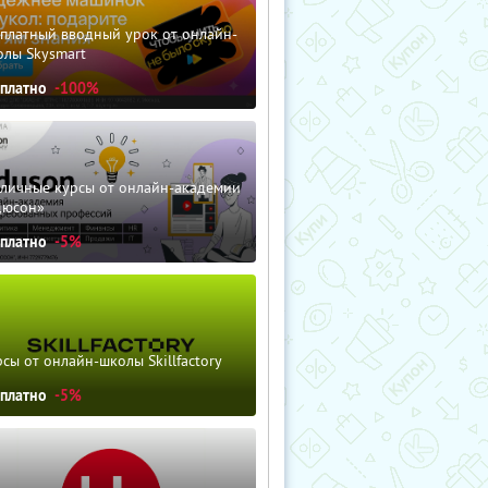
сплатный вводный урок от онлайн-
олы Skysmart
сплатно
-100%
зличные курсы от онлайн-академии
дюсон»
сплатно
-5%
сы от онлайн-школы Skillfactory
сплатно
-5%