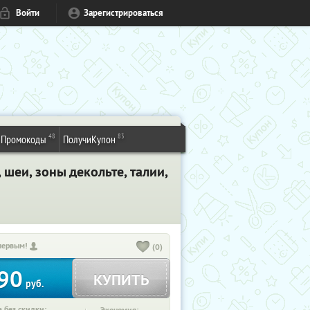
Войти
Зарегистрироваться
48
83
Промокоды
ПолучиКупон
 шеи, зоны декольте, талии,
первым!
(0)
90
КУПИТЬ
руб.
 без скидки: