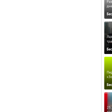
Ра
дне
Бе
Люб
тра
Бе
Пер
«З
Бе
25 
по