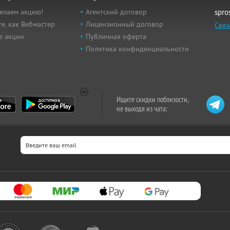
елаем акцию!
Агентский договор
spro
е, как Вебмастер
Лицензионный договор
Связ
е акции
Публичная оферта
Политика конфиденциальности
Ищите скидки поблизости,
не выходя из чата: