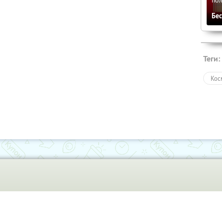
Бе
Теги:
Кос