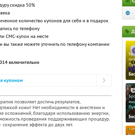
О
дуру скидка 50%
овека
-
ченное количество купонов для себя и в подарок
апись по телефону
Д
ли СМС-купон на месте
 вы также можете уточнить по телефону компании:
Бро
пол
2014 включительно
Пу
Бе
ся купоном
Бро
рапия позволяет достичь результатов,
ино
тяжкой кожи! Нет необходимости в анестезии и
Пу
ие осложнений, благодаря использованию энергии,
Бе
озможность проведения поддерживающих процедур.
 сохранение эффекта до двух лет.