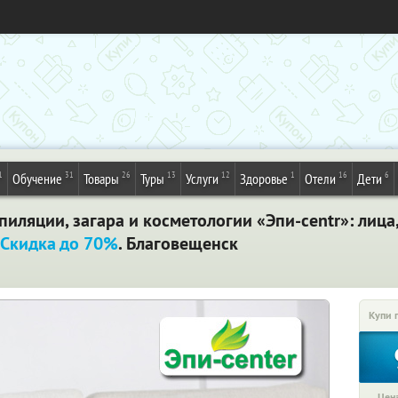
1
31
26
13
12
1
16
6
Обучение
Товары
Туры
Услуги
Здоровье
Отели
Дети
иляции, загара и косметологии «Эпи-centr»: лица,
Скидка до 70%
. Благовещенск
Купи 
Цена