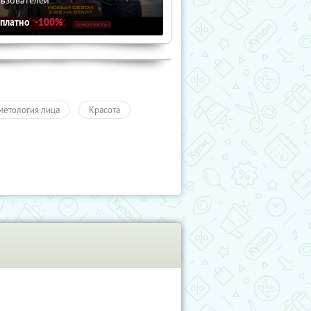
сплатно
-100%
метология лица
Красота