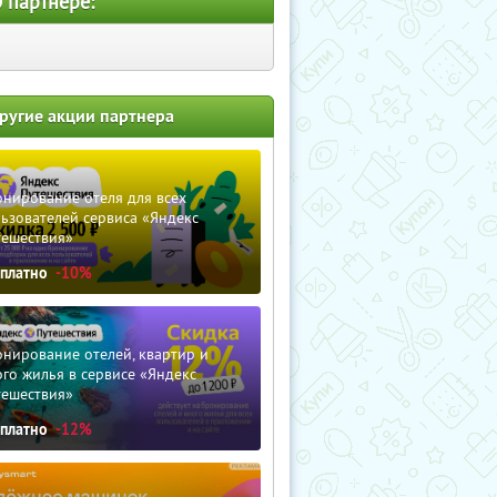
 партнере:
ругие акции партнера
нирование отеля для всех
ьзователей сервиса «Яндекс
тешествия»
сплатно
-10%
нирование отелей, квартир и
го жилья в сервисе «Яндекс
тешествия»
сплатно
-12%