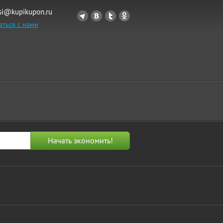
si@kupikupon.ru
аться с нами