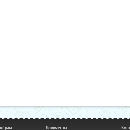
тнёрам
Документы
Кон