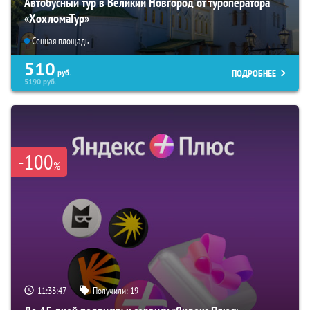
Автобусный тур в Великий Новгород от туроператора
«ХохломаТур»
Сенная площадь
510
ПОДРОБНЕЕ
руб.
5190
руб.
-100
%
11:33:46
Получили:
19