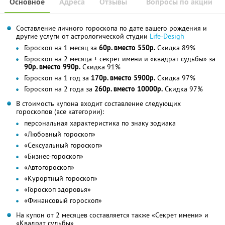
Основное
Адреса
Отзывы
Вопросы по акции
Составление личного гороскопа по дате вашего рождения и
другие услуги от астрологической студии
Life-Desigh
Гороскоп на 1 месяц за
60р. вместо 550р.
Скидка 89%
Гороскоп на 2 месяца + секрет имени и «квадрат судьбы» за
90р. вместо 990р.
Скидка 91%
Гороскоп на 1 год за
170р. вместо 5900р.
Скидка 97%
Гороскоп на 2 года за
260р. вместо 10000р.
Скидка 97%
В стоимость купона входит составление следующих
гороскопов (все категории):
персональная характеристика по знаку зодиака
«Любовный гороскоп»
«Сексуальный гороскоп»
«Бизнес-гороскоп»
«Автогороскоп»
«Курортный гороскоп»
«Гороскоп здоровья»
«Финансовый гороскоп»
На купон от 2 месяцев составляется также «Секрет имени» и
«Квадрат судьбы»