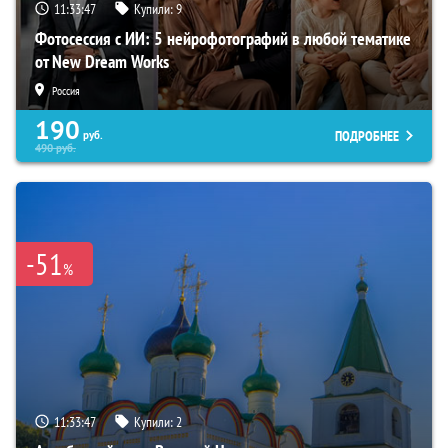
11:33:46
Купили:
9
Фотосессия с ИИ: 5 нейрофотографий в любой тематике
от New Dream Works
Россия
190
ПОДРОБНЕЕ
руб.
490
руб.
-51
%
11:33:46
Купили:
2