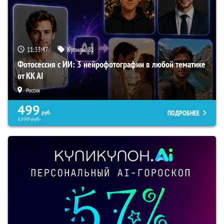
11:33:46
Купили:
81
Фотосессия с ИИ: 3 нейрофотографии в любой тематике
от KK AI
Россия
499
ПОДРОБНЕЕ
руб.
1290
руб.