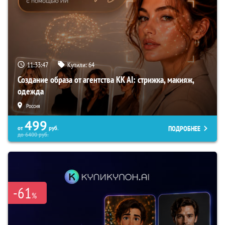
11:33:46
Купили:
64
Создание образа от агентства KK AI: стрижка, макияж,
одежда
Россия
499
ПОДРОБНЕЕ
от
руб.
до
6400
руб.
-61
%