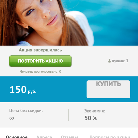
Акция завершилась
1
ПОВТОРИТЬ АКЦИЮ
Купили:
Человек проголосовало: 0
КУПИТЬ
150
руб.
Цена без скидки:
Экономия:
∞
50
%
Основное
Адреса
Отзывы
Вопросы по акции