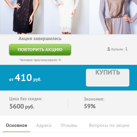
Акция завершилась
1
ПОВТОРИТЬ АКЦИЮ
Купили:
Человек проголосовало: 0
КУПИТЬ
410
от
руб.
Цена без скидки:
Экономия:
5600
59%
руб.
Основное
Адреса
Отзывы
Вопросы по акции