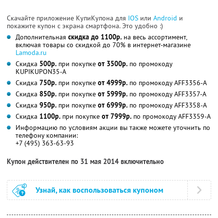
Скачайте приложение КупиКупона для
IOS
или
Android
и
покажите купон с экрана смартфона. Это удобно :)
Дополнительная
скидка до 1100р.
на весь ассортимент,
включая товары со скидкой до 70% в интернет-магазине
Lamoda.ru
Скидка
500р.
при покупке
от 3500р.
по промокоду
KUPIKUPON35-A
Скидка
750р.
при покупке
от 4999р.
по промокоду AFF3356-A
Скидка
850р.
при покупке
от 5999р.
по промокоду AFF3357-A
Скидка
950р.
при покупке
от 6999р.
по промокоду AFF3358-A
Скидка
1100р.
при покупке
от 7999р.
по промокоду AFF3359-A
Информацию по условиям акции вы также можете уточнить по
телефону компании:
+7 (495) 363-63-93
Купон действителен по 31 мая 2014 включительно
Узнай, как воспользоваться купоном