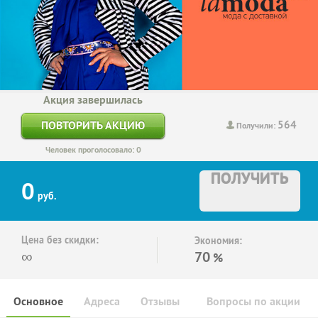
Акция завершилась
564
ПОВТОРИТЬ АКЦИЮ
Получили:
Человек проголосовало: 0
ПОЛУЧИТЬ
0
руб.
Цена без скидки:
Экономия:
∞
70
%
Основное
Адреса
Отзывы
Вопросы по акции