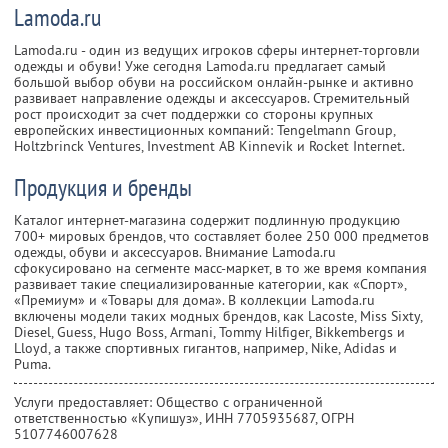
Lamoda.ru
Lamoda.ru - один из ведущих игроков сферы интернет-торговли
одежды и обуви! Уже сегодня Lamoda.ru предлагает самый
большой выбор обуви на российском онлайн-рынке и активно
развивает направление одежды и аксессуаров. Стремительный
рост происходит за счет поддержки со стороны крупных
европейских инвестиционных компаний: Tengelmann Group,
Holtzbrinck Ventures, Investment AB Kinnevik и Rocket Internet.
Продукция и бренды
Каталог интернет-магазина содержит подлинную продукцию
700+ мировых брендов, что составляет более 250 000 предметов
одежды, обуви и аксессуаров. Внимание Lamoda.ru
сфокусировано на сегменте масс-маркет, в то же время компания
развивает такие специализированные категории, как «Спорт»,
«Премиум» и «Товары для дома». В коллекции Lamoda.ru
включены модели таких модных брендов, как Lacoste, Miss Sixty,
Diesel, Guess, Hugo Boss, Armani, Tommy Hilfiger, Bikkembergs и
Lloyd, а также спортивных гигантов, например, Nike, Adidas и
Puma.
Услуги предоставляет: Общество с ограниченной
ответственностью «Купишуз»,
ИНН 7705935687
, ОГРН
5107746007628