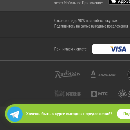
через Мобильное Приложение:
Сэкономьте до 90% при любых покупках
Подпишитесь на самые выгодные предложения
Принимаем к оплате:
Под
Хочешь быть в курсе выгодных предложений?
2010-2026 © КупиКупон. Все права защищены.
Все права на товарный знак "КупиКупон" и на сайт