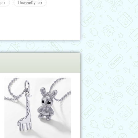
ары
ПолучиКупон