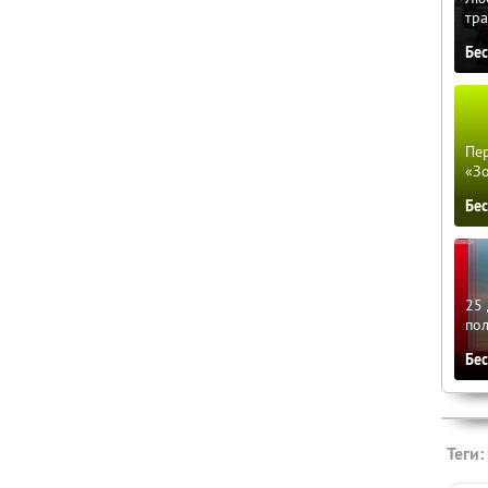
тра
Бе
Пер
«З
Бе
25 
по
Бе
Теги: