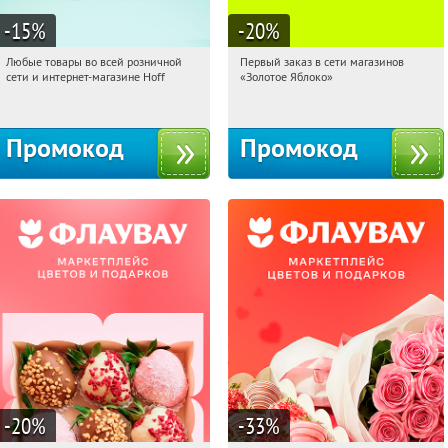
-15
%
-20
%
Любые товары во всей розничной
Первый заказ в сети магазинов
19:00:24
Получили:
83
19:00:24
Получи первым!
сети и интернет-магазине Hoff
«Золотое Яблоко»
Москва, 1-й Волоколамский проезд,
Россия
10с1
Промокод
Промокод
-20
%
-33
%