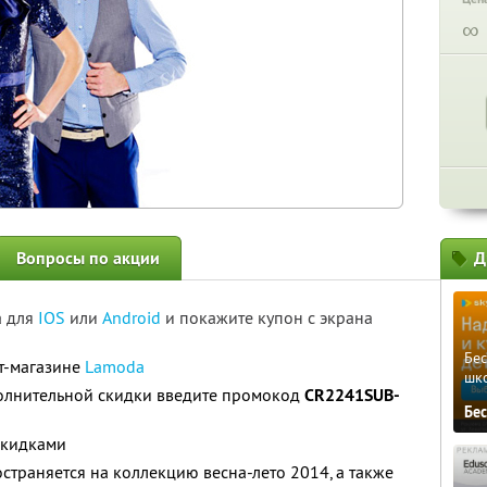
∞
Вопросы по акции
Д
а для
IOS
или
Android
и покажите купон с экрана
Бе
т-магазине
Lamoda
шк
олнительной скидки введите промокод
CR2241SUB-
Бе
скидками
страняется на коллекцию весна-лето 2014, а также