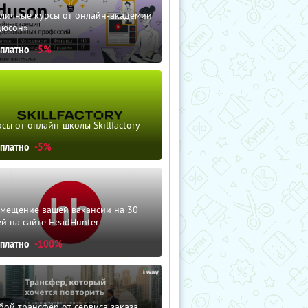
зличные курсы от онлайн-академии
дюсон»
сплатно
-5%
сы от онлайн-школы Skillfactory
сплатно
-5%
змещение вашей вакансии на 30
й на сайте HeadHunter
сплатно
-100%
ой трансфер от сервиса заказа