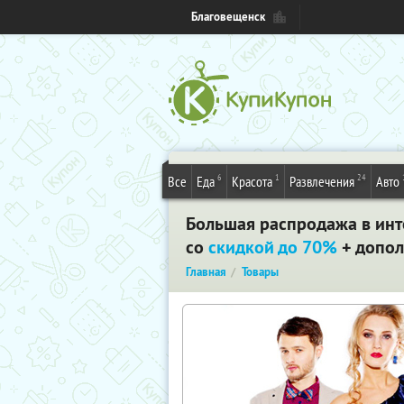
Благовещенск
6
1
24
Все
Еда
Красота
Развлечения
Авто
Большая распродажа в инт
со
скидкой до 70%
+ допо
Главная
Товары