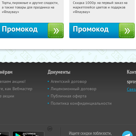
Торты, пирожные и другие сладости,
Скидка 1000р. на первый заказ на
19:00:24
Получили:
6
19:00:24
Получили:
18
а также товары для праздника на
маркетплейсе цветов и подарков
Россия
Россия
«Флаувау»
«Флаувау»
Промокод
Промокод
тнёрам
Документы
Кон
елаем акцию!
Агентский договор
spro
е, как Вебмастер
Лицензионный договор
Связ
е акции
Публичная оферта
Политика конфиденциальности
Ищите скидки поблизости,