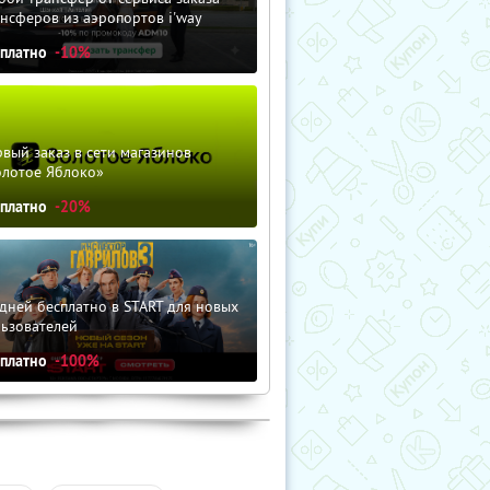
нсферов из аэропортов i'way
сплатно
-10%
вый заказ в сети магазинов
олотое Яблоко»
сплатно
-20%
дней бесплатно в START для новых
льзователей
сплатно
-100%