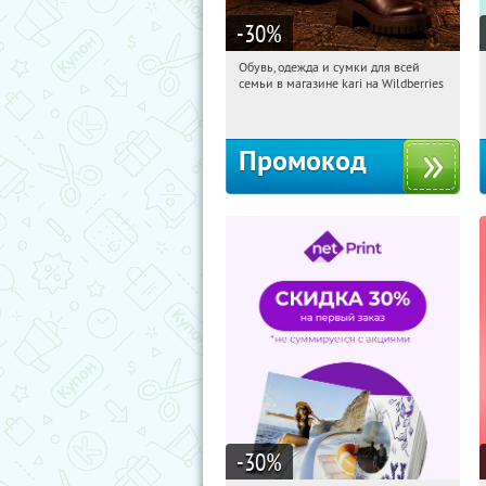
-30
%
Обувь, одежда и сумки для всей
19:00:24
Получили:
30
семьи в магазине kari на Wildberries
Россия
Промокод
-30
%