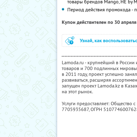
товары брендов Mango, HE by Man
Период действия промокода - п
Купон действителен по 30 апрел
Узнай, как воспользовать
Lamoda.ru - крупнейший в России
товаров и 700 подлинных мировых
в 2011 году, проект успешно зан
развиваться, расширяя ассортимен
запущен проект Lamoda.kz в Каза
на этот рынок.
Услуги предоставляет: Общество 
7705935687
, ОГРН 510774600762