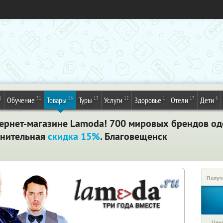
1
31
26
13
12
1
17
6
Обучение
Товары
Туры
Услуги
Здоровье
Отели
Дети
ернет-магазине Lamoda! 700 мировых брендов од
лнительная
скидка 15%
. Благовещенск
Получ
Цена