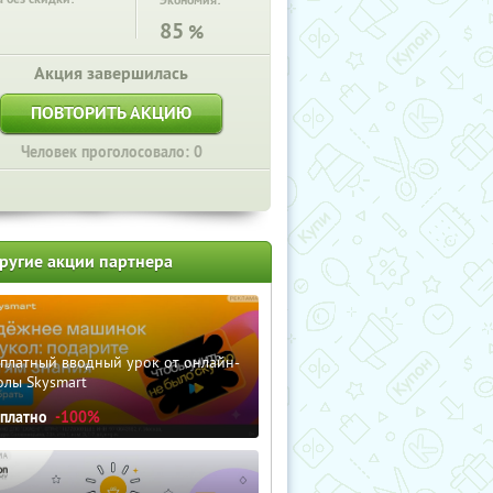
Экономия:
85
%
Акция завершилась
ПОВТОРИТЬ АКЦИЮ
Человек проголосовало: 0
ругие акции партнера
сплатный вводный урок от онлайн-
олы Skysmart
сплатно
-100%