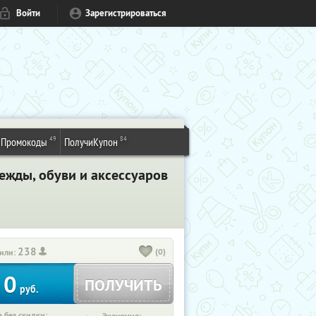
Войти
Зарегистрироваться
49
84
Промокоды
ПолучиКупон
ежды, обуви и аксессуаров
238
(0)
или:
0
ПОЛУЧИТЬ
руб.
 без скидки: