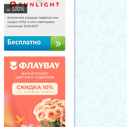
100
%
до
Бесплатная изящная подвеска или
19:00:24
Получили:
73
скидка 500р. в сети ювелирных
Россия
магазинов SUNLIGHT
Бесплатно