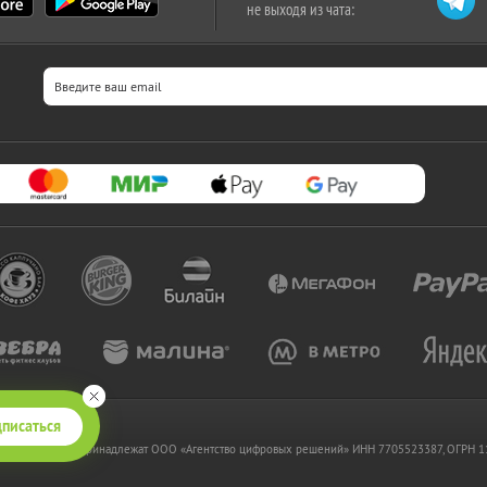
не выходя из чата:
писаться
 www.kupikupon.ru принадлежат OOO «Агентство цифровых решений» ИНН 7705523387, ОГРН