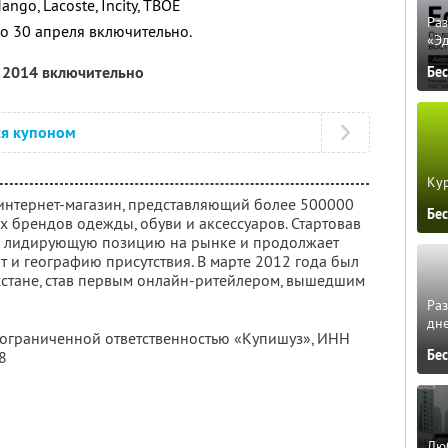
go, Lacoste, Incity, ТВОЕ
Ра
о 30 апреля включительно.
«Э
я 2014 включительно
Бе
ся купоном
Кур
 интернет-магазин, представляющий более 500000
Бе
 брендов одежды, обуви и аксессуаров. Стартовав
ял лидирующую позицию на рынке и продолжает
т и географию присутствия. В марте 2012 года был
хстане, став первым онлайн-ритейлером, вышедшим
Ра
дне
с ограниченной ответственностью «Купишуз»,
ИНН
Бе
8
Люб