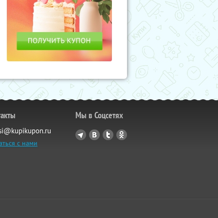
такты
Мы в Соцсетях
si@kupikupon.ru
аться с нами