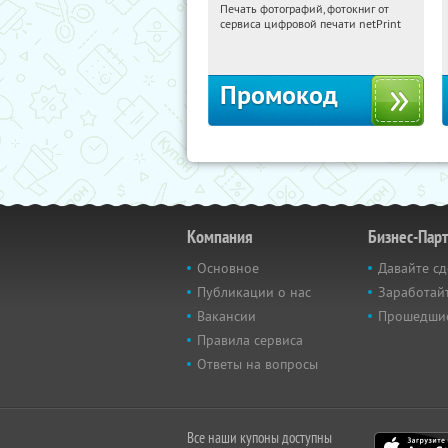
Печать фотографий, фотокниг от
19:00:24
Получили:
4
сервиса цифровой печати netPrint
Россия
Промокод
Компания
Бизнес-Пар
Основное
Давайте сд
Публикации о нас
Заработайт
Вакансии
Прошедши
Правила сервиса
Ответы на вопросы
Все наши купоны доступны