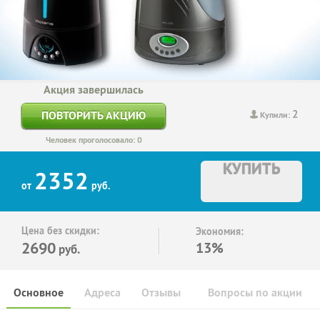
Акция завершилась
2
ПОВТОРИТЬ АКЦИЮ
Купили:
Человек проголосовало: 0
КУПИТЬ
2352
от
руб.
Цена без скидки:
Экономия:
2690
13%
руб.
Основное
Адреса
Отзывы
Вопросы по акции