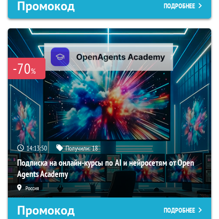
Промокод
ПОДРОБНЕЕ
-70
%
14:13:49
Получили:
18
Подписка на онлайн-курсы по AI и нейросетям от Open
Agents Academy
Россия
Промокод
ПОДРОБНЕЕ