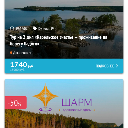
19:12:06
Купили:
39
Тур на 2 дня «Карельское счастье — проживание на
берегу Ладоги»
Достоевская
1740
ПОДРОБНЕЕ
руб.
13900
руб.
-50
%