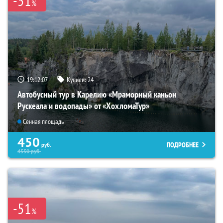
-51
%
19:12:06
Купили:
24
Автобусный тур в Карелию «Мраморный каньон
Рускеала и водопады» от «ХохломаТур»
Сенная площадь
450
ПОДРОБНЕЕ
руб.
4550
руб.
-51
%