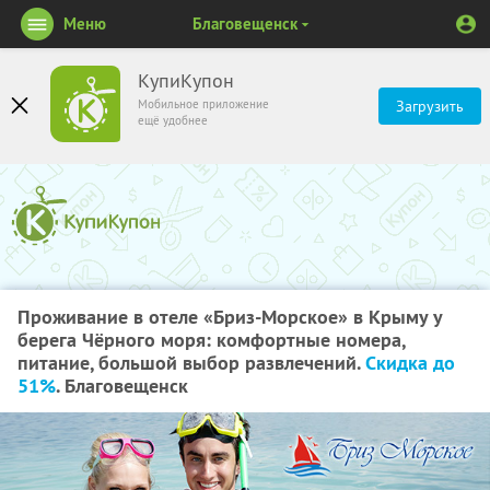
Меню
Благовещенск
КупиКупон
Мобильное приложение
Загрузить
ещё удобнее
Проживание в отеле «Бриз-Морское» в Крыму у
берега Чёрного моря: комфортные номера,
питание, большой выбор развлечений.
Скидка до
51%
. Благовещенск