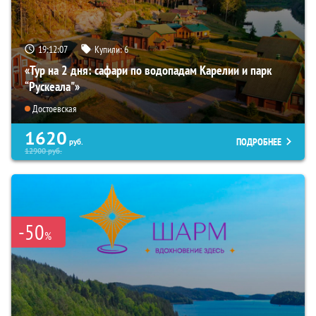
19:12:06
Купили:
6
«Тур на 2 дня: сафари по водопадам Карелии и парк
“Рускеала"»
Достоевская
1620
ПОДРОБНЕЕ
руб.
12900
руб.
-50
%