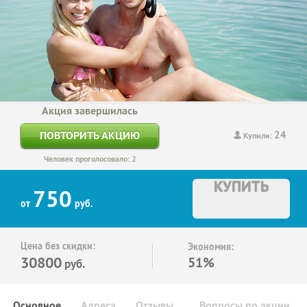
Акция завершилась
24
ПОВТОРИТЬ АКЦИЮ
Купили:
Человек проголосовало: 2
КУПИТЬ
750
от
руб.
Цена без скидки:
Экономия:
30800
51%
руб.
Основное
Адреса
Отзывы
Вопросы по акции