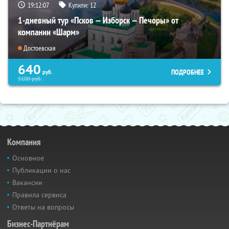
19:12:06
Купили:
12
1-дневный тур «Псков — Изборск — Печоры» от
компании «Шарм»
Достоевская
640
ПОДРОБНЕЕ
руб.
5100
руб.
Компания
Основное
Публикации о нас
Вакансии
Правила сервиса
Ответы на вопросы
Бизнес-Партнёрам