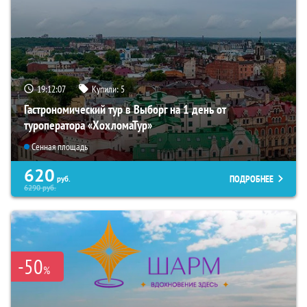
19:12:06
Купили:
5
Гастрономический тур в Выборг на 1 день от
туроператора «ХохломаТур»
Сенная площадь
620
ПОДРОБНЕЕ
руб.
6290
руб.
-50
%