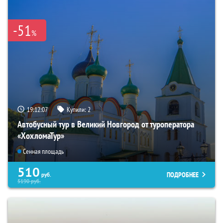
-51
%
19:12:06
Купили:
2
Автобусный тур в Великий Новгород от туроператора
«ХохломаТур»
Сенная площадь
510
ПОДРОБНЕЕ
руб.
5190
руб.