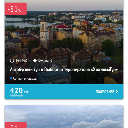
-51
%
19:12:06
Купили:
9
Автобусный тур в Выборг от туроператора «ХохломаТур»
Сенная площадь
420
ПОДРОБНЕЕ
руб.
4230
руб.