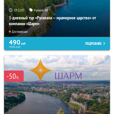
19:12:06
Купили:
48
1-дневный тур «Рускеала — мраморное царство» от
компании «Шарм»
Достоевская
490
ПОДРОБНЕЕ
руб.
3900
руб.
-50
%