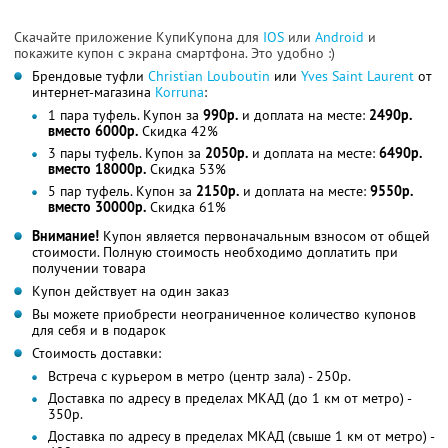
Скачайте приложение КупиКупона для
IOS
или
Android
и
покажите купон с экрана смартфона. Это удобно :)
Брендовые туфли
Christian Louboutin
или
Yves Saint Laurent
от
интернет-магазина
Korruna
:
1 пара туфель. Купон за
990р.
и доплата на месте:
2490р.
вместо 6000р.
Скидка 42%
3 пары туфель. Купон за
2050р.
и доплата на месте:
6490р.
вместо 18000р.
Скидка 53%
5 пар туфель. Купон за
2150р.
и доплата на месте:
9550р.
вместо 30000р.
Скидка 61%
Внимание!
Купон является первоначальным взносом от общей
стоимости. Полную стоимость необходимо доплатить при
получении товара
Купон действует на один заказ
Вы можете приобрести неограниченное количество купонов
для себя и в подарок
Стоимость доставки:
Встреча с курьером в метро (центр зала) - 250р.
Доставка по адресу в пределах МКАД (до 1 км от метро) -
350р.
Доставка по адресу в пределах МКАД (свыше 1 км от метро) -