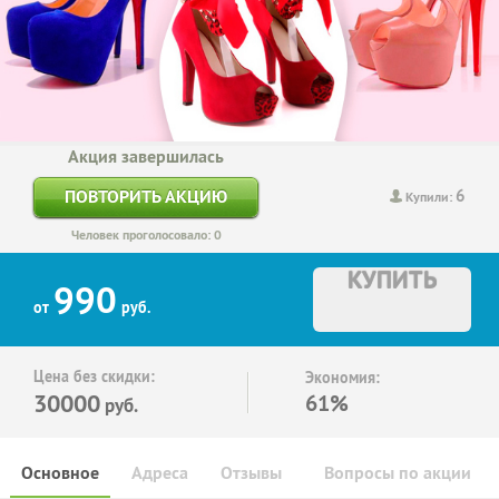
Акция завершилась
6
ПОВТОРИТЬ АКЦИЮ
Купили:
Человек проголосовало: 0
КУПИТЬ
990
от
руб.
Цена без скидки:
Экономия:
30000
61%
руб.
Основное
Адреса
Отзывы
Вопросы по акции