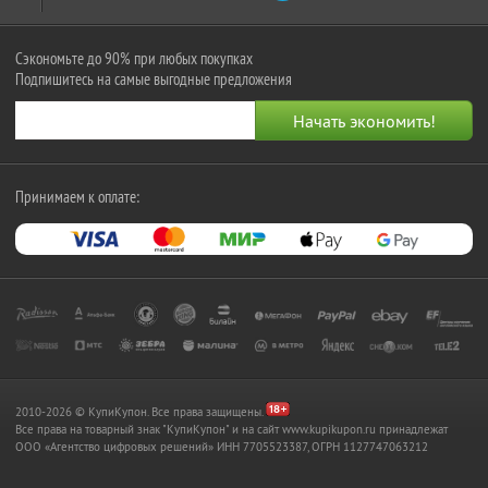
Сэкономьте до 90% при любых покупках
Подпишитесь на самые выгодные предложения
Принимаем к оплате:
2010-2026 © КупиКупон. Все права защищены.
Все права на товарный знак "КупиКупон" и на сайт www.kupikupon.ru принадлежат
OOO «Агентство цифровых решений» ИНН 7705523387, ОГРН 1127747063212