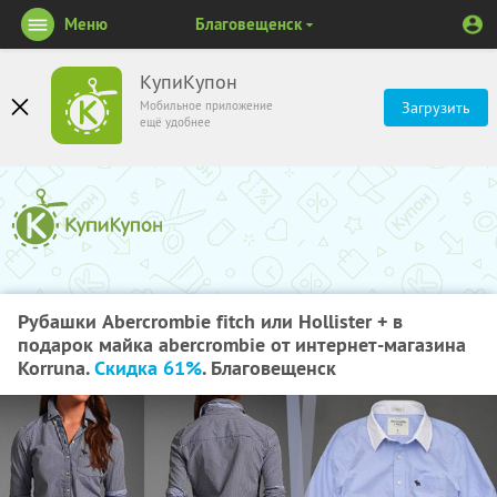
Меню
Благовещенск
КупиКупон
Мобильное приложение
Загрузить
ещё удобнее
Рубашки Abercrombie fitch или Hollister + в
подарок майка abercrombie от интернет-магазина
Korruna.
Скидка 61%
. Благовещенск