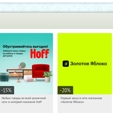
-15
%
-20
%
Любые товары во всей розничной
Первый заказ в сети магазинов
09:43:06
Получили:
83
09:43:06
Получи первым!
сети и интернет-магазине Hoff
«Золотое Яблоко»
Москва, 1-й Волоколамский проезд,
Россия
10с1