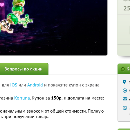
2
Вопросы по акции
К
а для
IOS
или
Android
и покажите купон с экрана
агазина
Korruna
. Купон за
150р.
и доплата на месте:
воначальным взносом от общей стоимости. Полную
ь при получении товара