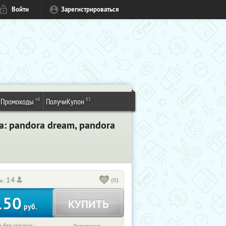
Войти
Зарегистрироваться
48
83
Промокоды
ПолучиКупон
a: pandora dream, pandora
14
(0)
и:
150
КУПИТЬ
руб.
 без скидки: