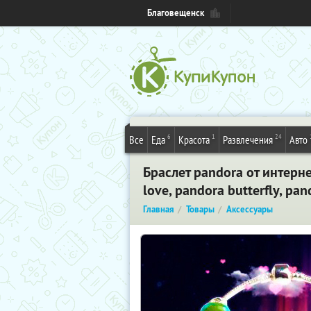
Благовещенск
6
1
24
Все
Еда
Красота
Развлечения
Авто
Браслет pandora от интерне
love, pandora butterfly, pa
Главная
Товары
Аксессуары