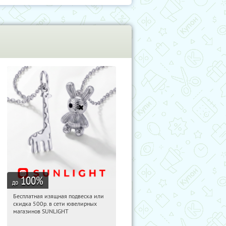
100
%
до
Бесплатная изящная подвеска или
09:43:06
Получили:
73
скидка 500р. в сети ювелирных
Россия
магазинов SUNLIGHT