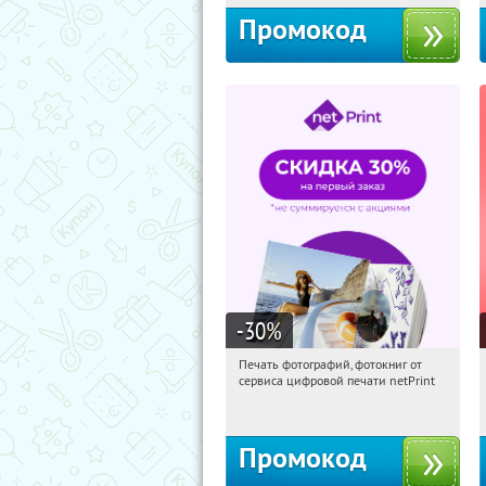
Промокод
-30
%
Печать фотографий, фотокниг от
09:43:06
Получили:
4
сервиса цифровой печати netPrint
Россия
Промокод