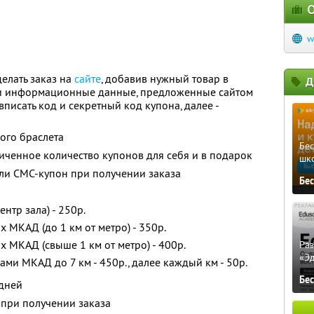
О
w
елать заказ на
сайте
, добавив нужный товар в
Д
 и информационные данные, предложенные сайтом
вписать код и секретный код купона, далее -
ого браслета
Бе
ченное количество купонов для себя и в подарок
шк
ли СМС-купон при получении заказа
Бе
ентр зала) - 250р.
х МКАД (до 1 км от метро) - 350р.
х МКАД (свыше 1 км от метро) - 400р.
Ра
«Э
ами МКАД до 7 км - 450р., далее каждый км - 50р.
Бе
 дней
 при получении заказа