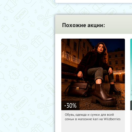
Похожие акции:
-30
%
Обувь, одежда и сумки для всей
09:43:06
Получили:
1
семьи в магазине kari на Wildberries
Россия