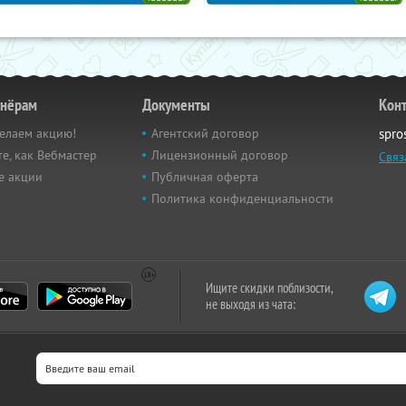
тнёрам
Документы
Кон
елаем акцию!
Агентский договор
spro
е, как Вебмастер
Лицензионный договор
Связ
е акции
Публичная оферта
Политика конфиденциальности
Ищите скидки поблизости,
не выходя из чата: