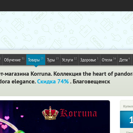
1
31
25
13
12
1
16
6
Обучение
Товары
Туры
Услуги
Здоровье
Отели
Дети
т-магазина Korruna. Коллекция the heart of pandor
ndora elegance.
Скидка 74%
. Благовещенск
Купил
Цена