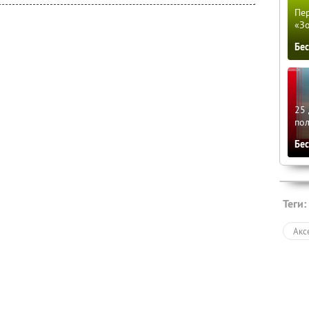
Пер
«З
Бе
25 
по
Бе
Теги:
Акс