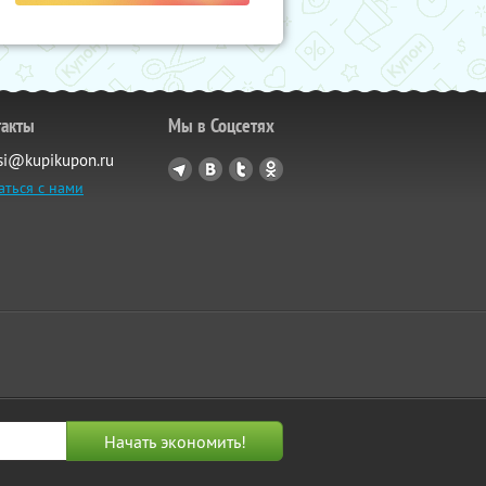
такты
Мы в Соцсетях
si@kupikupon.ru
аться с нами