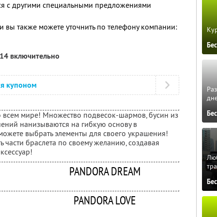
тся с другими специальными предложениями
 вы также можете уточнить по телефону компании:
Кур
Бе
014 включительно
ся купоном
Ра
дне
Бе
 всем мире! Множество подвесок-шармов, бусин из
шений нанизываются на гибкую основу в
можете выбрать элементы для своего украшения!
 части браслета по своему желанию, создавая
ксессуар!
Люб
тра
PANDORA DREAM
Бе
PANDORA LOVE