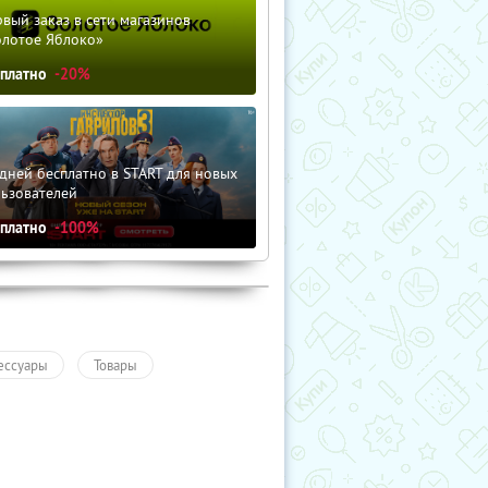
вый заказ в сети магазинов
олотое Яблоко»
сплатно
-20%
дней бесплатно в START для новых
льзователей
сплатно
-100%
ессуары
Товары