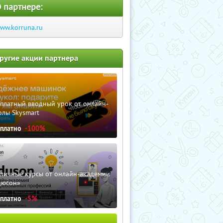
 партнере:
ww.korruna.ru
ругие акции партнера
сплатный вводный урок от онлайн-
олы Skysmart
сплатно
-100%
зличные курсы от онлайн-академии
дюсон»
сплатно
-5%