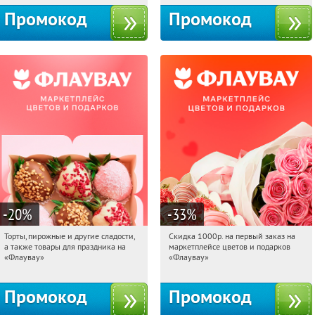
Промокод
Промокод
-20
%
-33
%
Торты, пирожные и другие сладости,
Скидка 1000р. на первый заказ на
09:43:06
Получили:
6
09:43:06
Получили:
18
а также товары для праздника на
маркетплейсе цветов и подарков
Россия
Россия
«Флаувау»
«Флаувау»
Промокод
Промокод