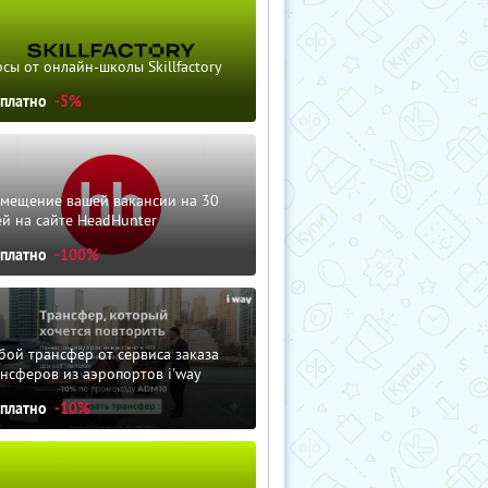
сы от онлайн-школы Skillfactory
сплатно
-5%
змещение вашей вакансии на 30
й на сайте HeadHunter
сплатно
-100%
ой трансфер от сервиса заказа
нсферов из аэропортов i'way
сплатно
-10%