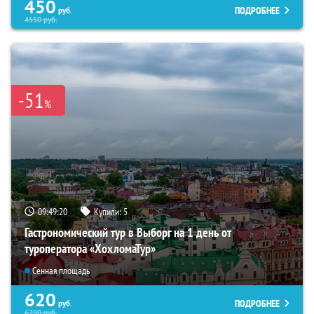
450
ПОДРОБНЕЕ
руб.
4550
руб.
-51
%
09:49:18
Купили:
5
Гастрономический тур в Выборг на 1 день от
туроператора «ХохломаТур»
Сенная площадь
620
ПОДРОБНЕЕ
руб.
6290
руб.