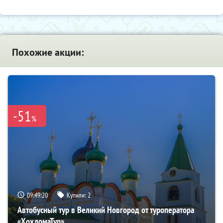
Похожие акции:
-51
%
09:49:18
Купили:
2
Автобусный тур в Великий Новгород от туроператора
«ХохломаТур»