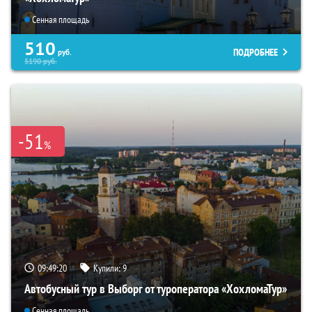
Сенная площадь
510
ПОДРОБНЕЕ
руб.
5190
руб.
-51
%
09:49:18
Купили:
9
Автобусный тур в Выборг от туроператора «ХохломаТур»
Сенная площадь