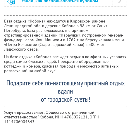
Узнай, как воспользоваться купоном
База отдыха «Кобона» находится в Кировском районе
Ленинградской обл. в деревне Кобона в 98 км от Санкт-
Петербурга. База расположилась в старинном
отреставрированном здании «Караулки», построенном генерал-
фельдмаршалом Фон Минихом в 1762 г. на берегу канала имени
«Петра Великого» (Старо-ладожский канал) в 300 м от
Ладожского озера.
На базе отдыха «Кобона» вас ждет отдых в комфортных условиях
среди самых близких людей. Прекрасно оборудованные
коттеджи и номера, красивая природа и множество активных
развлечений на любой вкус!
Подарите себе по-настоящему приятный отдых
вдали
от городской суеты!
Услуги предоставляет: Общество с ограниченной
ответственностью "Кобона,
ИНН 4706032121
, ОГРН
1114706004643