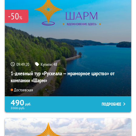
-50
%
09:49:18
Купили:
48
1-дневный тур «Рускеала — мраморное царство» от
компании «Шарм»
Достоевская
490
ПОДРОБНЕЕ
руб.
3900
руб.