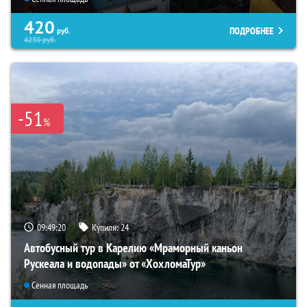
420
ПОДРОБНЕЕ
руб.
4230
руб.
-51
%
09:49:18
Купили:
24
Автобусный тур в Карелию «Мраморный каньон
Рускеала и водопады» от «ХохломаТур»
Сенная площадь