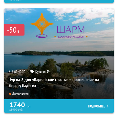
-50
%
09:49:18
Купили:
39
Тур на 2 дня «Карельское счастье — проживание на
берегу Ладоги»
Достоевская
1740
ПОДРОБНЕЕ
руб.
13900
руб.