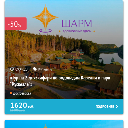
-50
%
09:49:18
Купили:
6
«Тур на 2 дня: сафари по водопадам Карелии и парк
“Рускеала"»
Достоевская
1620
ПОДРОБНЕЕ
руб.
12900
руб.