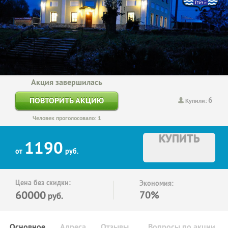
Акция завершилась
6
ПОВТОРИТЬ АКЦИЮ
Купили:
Человек проголосовало: 1
КУПИТЬ
1190
от
руб.
Цена без скидки:
Экономия:
60000
70%
руб.
Основное
Адреса
Отзывы
Вопросы по акции