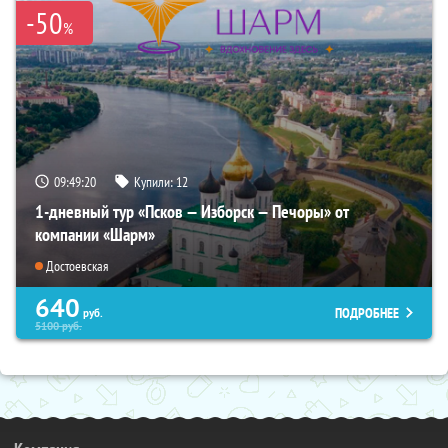
-50
%
09:49:18
Купили:
12
1-дневный тур «Псков — Изборск — Печоры» от
компании «Шарм»
Достоевская
640
ПОДРОБНЕЕ
руб.
5100
руб.