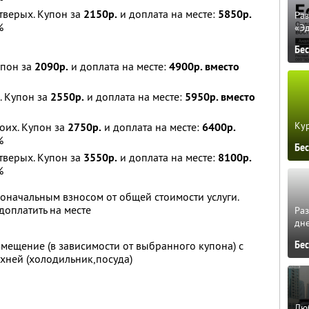
етверых. Купон за
2150р.
и доплата на месте:
5850р.
Ра
%
«Э
Бе
упон за
2090р.
и доплата на месте:
4900р. вместо
. Купон за
2550р.
и доплата на месте:
5950р. вместо
Кур
оих. Купон за
2750р.
и доплата на месте:
6400р.
%
Бе
етверых. Купон за
3550р.
и доплата на месте:
8100р.
%
оначальным взносом от общей стоимости услуги.
оплатить на месте
Ра
дне
Бе
змещение (в зависимости от выбранного купона) с
хней (холодильник,посуда)
Люб