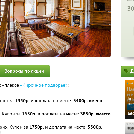
3
Вопросы по акции
Д
комплексе
«Кирочное подворье»
:
Бе
упон за
1350р.
и доплата на месте:
3400р. вместо
шк
. Купон за
1650р.
и доплата на месте:
3850р. вместо
Бе
оих. Купон за
1750р.
и доплата на месте:
5500р.
%