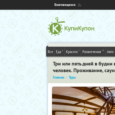
Благовещенск
6
1
24
Все
Еда
Красота
Развлечения
Авто
Три или пять дней в будни
человек. Проживание, сауна
Главная
Туры