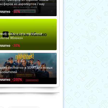
нсферов из аэропортов i'way
сплатно
-10%
вый заказ в сети магазинов
олотое Яблоко»
сплатно
-20%
дней бесплатно в START для новых
льзователей
сплатно
-100%