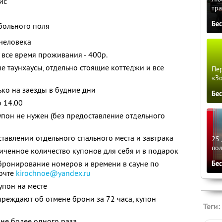
ис
тра
Бе
больного поля
 человека
все время проживания - 400р.
ые таунхаусы, отдельно стоящие коттеджи и все
Пер
«З
ько на заезды в будние дни
Бе
о 14.00
упон не нужен (без предоставление отдельного
ставлении отдельного спального места и завтрака
25 
по
ченное количество купонов для себя и в подарок
ронирование номеров и времени в сауне по
Бе
почте
kirochnoe@yandex.ru
упон на месте
преждают об отмене брони за 72 часа, купон
Теги:
не более одного раза