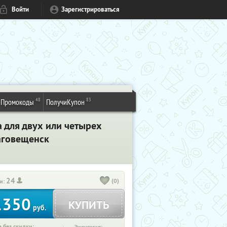
Войти
Зарегистрироваться
48
83
Промокоды
ПолучиКупон
а для двух или четырех
лаговещенск
24
(0)
и:
1350
КУПИТЬ
руб.
 без скидки: