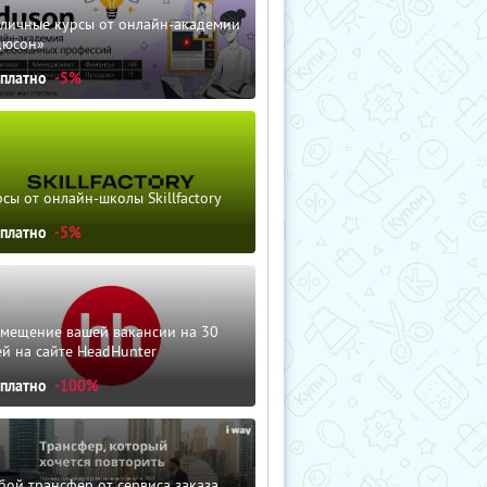
зличные курсы от онлайн-академии
дюсон»
сплатно
-5%
сы от онлайн-школы Skillfactory
сплатно
-5%
змещение вашей вакансии на 30
й на сайте HeadHunter
сплатно
-100%
ой трансфер от сервиса заказа