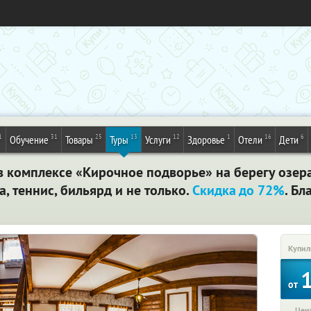
1
31
25
13
12
1
16
6
Обучение
Товары
Туры
Услуги
Здоровье
Отели
Дети
 в комплексе «Кирочное подворье» на берегу озер
, теннис, бильярд и не только.
Скидка до 72%
. Б
Купил
от
Цена