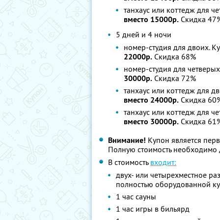
танхаус или коттедж для ч
вместо 15000р.
Скидка 47
5 дней и 4 ночи
номер-студия для двоих. К
22000р.
Скидка 68%
номер-студия для четверых
30000р.
Скидка 72%
танхаус или коттедж для дв
вместо 24000р.
Скидка 60
танхаус или коттедж для ч
вместо 30000р.
Скидка 61
Внимание!
Купон является перв
Полную стоимость необходимо д
В стоимость
входит:
двух- или четырехместное ра
полностью оборудованной ку
1 час сауны
1 час игры в бильярд