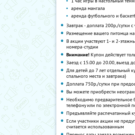
1 час игры в настольный тенн
аренда мангала
аренда футбольного и баскет
Завтрак - доплата 200р./сутки с
Размещение вашего питомца на 
В акции участвуют 1- и 2-этажн
номера-студии
Внимание!
Купон действует тол
Заезд с 15.00 до 20.00, выезд д
Для детей до 7 лет отдельный к
спального места и завтрака)
Доплата 750р./сутки при предо
Вы можете приобрести неограни
Необходимо предварительное б
телефону или по электронной 
Предъявляйте распечатанный к
Если участники акции не преду
считается использованным
Перенос даты заезда возможен 