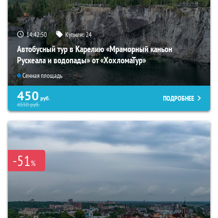
14:42:49
Купили:
24
Автобусный тур в Карелию «Мраморный каньон
Рускеала и водопады» от «ХохломаТур»
Сенная площадь
450
ПОДРОБНЕЕ
руб.
4550
руб.
-51
%