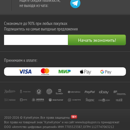
Ищите скидки поблизости,
не выходя из чата:
Сэкономьте до 90% при любых покупках
Подпишитесь на самые выгодные предложения
Принимаем к оплате:
2010-2026 © КупиКупон. Все права защищены.
Все права на товарный знак "КупиКупон" и на сайт www.kupikupon.ru принадлежат
OOO «Агентство цифровых решений» ИНН 7705523387, ОГРН 1127747063212