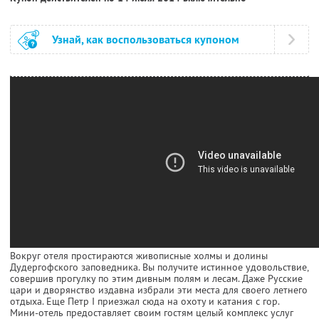
Узнай, как воспользоваться купоном
Вокруг отеля простираются живописные холмы и долины
Дудергофского заповедника. Вы получите истинное удовольствие,
совершив прогулку по этим дивным полям и лесам. Даже Русские
цари и дворянство издавна избрали эти места для своего летнего
отдыха. Еще Петр I приезжал сюда на охоту и катания с гор.
Мини-отель предоставляет своим гостям целый комплекс услуг