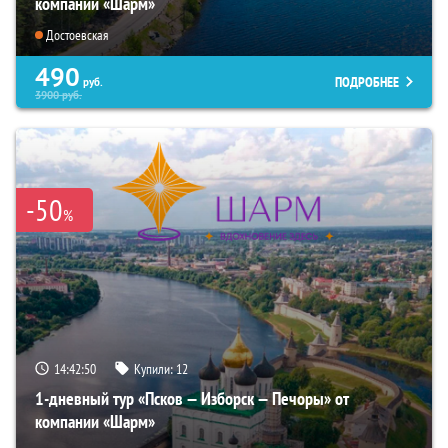
компании «Шарм»
Достоевская
490
ПОДРОБНЕЕ
руб.
3900
руб.
-50
%
14:42:49
Купили:
12
1-дневный тур «Псков — Изборск — Печоры» от
компании «Шарм»