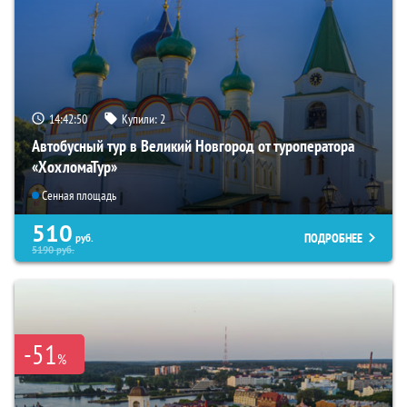
14:42:49
Купили:
2
Автобусный тур в Великий Новгород от туроператора
«ХохломаТур»
Сенная площадь
510
ПОДРОБНЕЕ
руб.
5190
руб.
-51
%