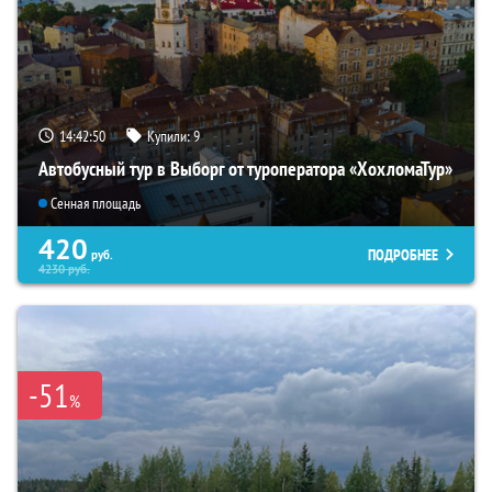
14:42:49
Купили:
9
Автобусный тур в Выборг от туроператора «ХохломаТур»
Сенная площадь
420
ПОДРОБНЕЕ
руб.
4230
руб.
-51
%