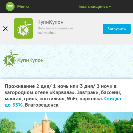
Меню
Благовещенск
КупиКупон
Мобильное приложение
Загрузить
ещё удобнее
Проживание 2 дня/ 1 ночь или 3 дня/ 2 ночи в
загородном отеле «Карвала». Завтраки, бассейн,
мангал, гриль, коптильня, WiFi, парковка.
Скидка
до 53%
. Благовещенск