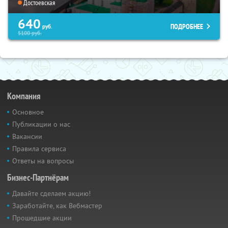
Достоевская
640
ПОДРОБНЕЕ
руб.
5100
руб.
Компания
Основное
Публикации о нас
Вакансии
Правила сервиса
Ответы на вопросы
Бизнес-Партнёрам
Давайте сделаем акцию!
Заработайте, как Вебмастер
Прошедшие акции