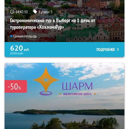
14:42:49
Купили:
5
Гастрономический тур в Выборг на 1 день от
туроператора «ХохломаТур»
Сенная площадь
620
ПОДРОБНЕЕ
руб.
6290
руб.
-50
%