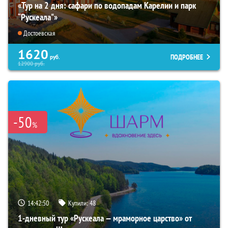
«Тур на 2 дня: сафари по водопадам Карелии и парк
“Рускеала"»
Достоевская
1620
ПОДРОБНЕЕ
руб.
12900
руб.
-50
%
14:42:49
Купили:
48
1-дневный тур «Рускеала — мраморное царство» от