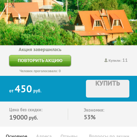
Акция завершилась
11
ПОВТОРИТЬ АКЦИЮ
Купили:
Человек проголосовало: 0
КУПИТЬ
450
от
руб.
Цена без скидки:
Экономия:
19000
53%
руб.
Основное
Адреса
Отзывы
Вопросы по акции