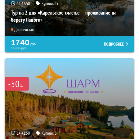
14:42:49
Купили:
39
Тур на 2 дня «Карельское счастье — проживание на
берегу Ладоги»
Достоевская
1740
ПОДРОБНЕЕ
руб.
13900
руб.
-50
%
14:42:49
Купили:
6