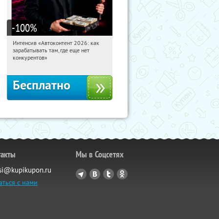
-100
%
Интенсив «Автоконтент 2026: как
22:34:27
Получили:
4
зарабатывать там, где еще нет
Россия
конкурентов»
Бесплатно
такты
Мы в Соцсетях
si@kupikupon.ru
аться с нами