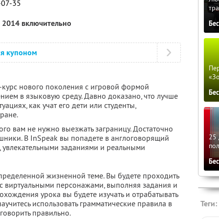
-07-35
тра
а 2014 включительно
Бе
ся купоном
Пер
«З
н-курс нового поколения с игровой формой
Бе
нием в языковую среду. Давно доказано, что лучше
уациях, как учат его дети или студенты,
ране.
того вам не нужно выезжать заграницу. Достаточно
25 
шники. В InSpeak вы попадете в англоговорящий
по
, увлекательными заданиями и реальными
Бе
пределенной жизненной теме. Вы будете проходить
я с виртуальными персонажами, выполняя задания и
охождения урока вы будете изучать и отрабатывать
аучитесь использовать грамматические правила в
Теги:
 говорить правильно.