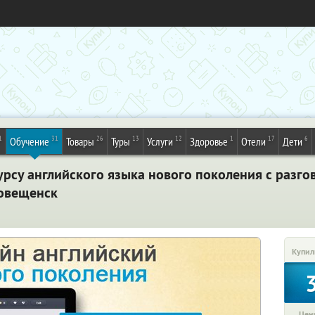
1
31
26
13
12
1
17
6
Обучение
Товары
Туры
Услуги
Здоровье
Отели
Дети
урсу английского языка нового поколения с разго
говещенск
Купил
Цена