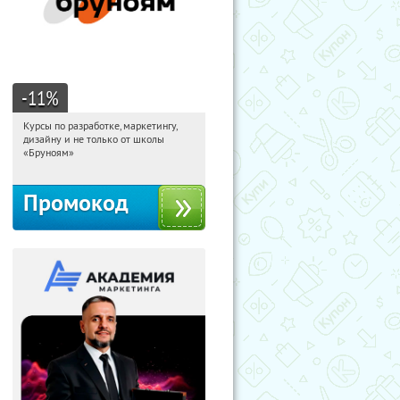
-11
%
Курсы по разработке, маркетингу,
22:34:27
Получи первым!
дизайну и не только от школы
Россия
«Бруноям»
Промокод