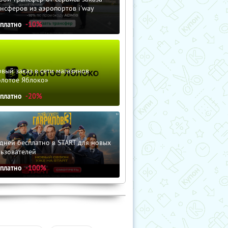
нсферов из аэропортов i'way
сплатно
-10%
вый заказ в сети магазинов
олотое Яблоко»
сплатно
-20%
дней бесплатно в START для новых
льзователей
сплатно
-100%