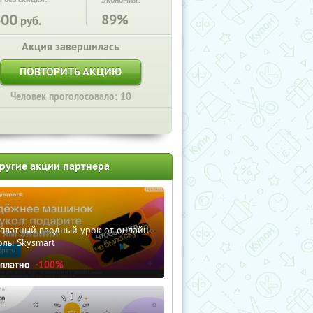
Экономия:
600
89%
руб.
Акция завершилась
ПОВТОРИТЬ АКЦИЮ
Человек проголосовало: 10
ругие акции партнера
сплатный вводный урок от онлайн-
олы Skysmart
сплатно
-100%