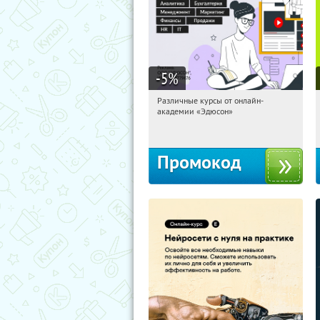
-5
%
Различные курсы от онлайн-
22:34:27
Получили:
2
академии «Эдюсон»
Россия
Промокод