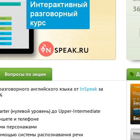
3
Вопросы по акции
Д
 разговорного английского языка от
InSpeak
за
%
Бе
шк
arter (нулевой уровень) до Upper-Intermediate
ншете и телефоне
Бе
ыми персонажами
омощью системы распознавания речи