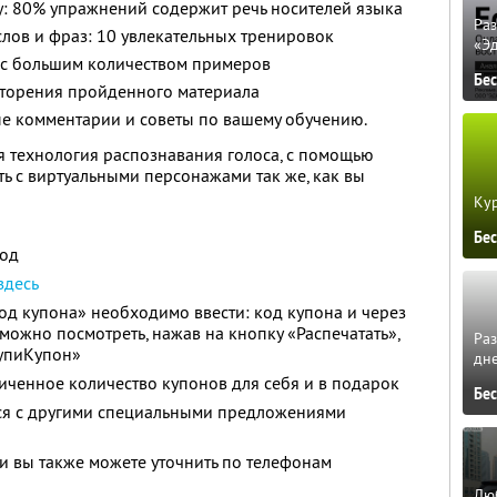
у: 80% упражнений содержит речь носителей языка
Ра
слов и фраз: 10 увлекательных тренировок
«Э
 с большим количеством примеров
Бе
торения пройденного материала
е комментарии и советы по вашему обучению.
ая технология распознавания голоса, с помощью
ть с виртуальными персонажами так же, как вы
Кур
Бе
год
здесь
Код купона» необходимо ввести: код купона и через
можно посмотреть, нажав на кнопку «Распечатать»,
Ра
КупиКупон»
дне
ченное количество купонов для себя и в подарок
Бе
тся с другими специальными предложениями
 вы также можете уточнить по телефонам
Люб