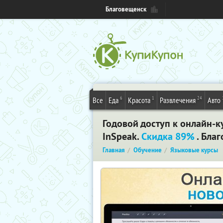
Благовещенск
6
1
24
Все
Еда
Красота
Развлечения
Авто
Годовой доступ к онлайн-к
InSpeak.
Скидка 89%
. Бла
Главная
Обучение
Языковые курсы