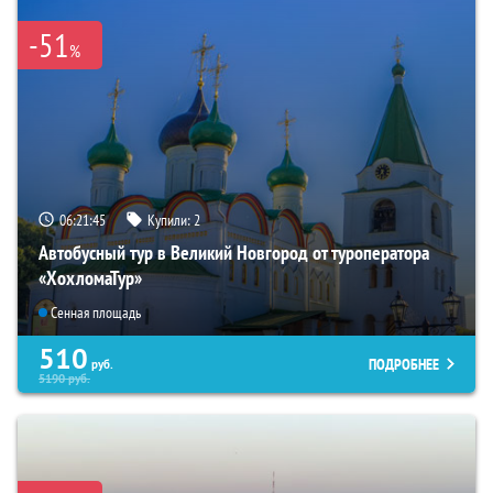
-51
%
06:21:44
Купили:
2
Автобусный тур в Великий Новгород от туроператора
«ХохломаТур»
Сенная площадь
510
ПОДРОБНЕЕ
руб.
5190
руб.