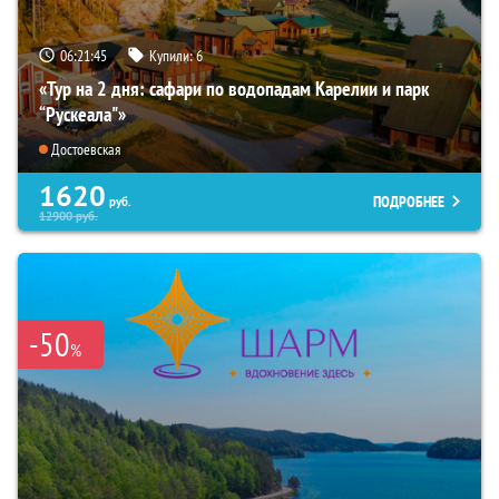
06:21:44
Купили:
6
«Тур на 2 дня: сафари по водопадам Карелии и парк
“Рускеала"»
Достоевская
1620
ПОДРОБНЕЕ
руб.
12900
руб.
-50
%