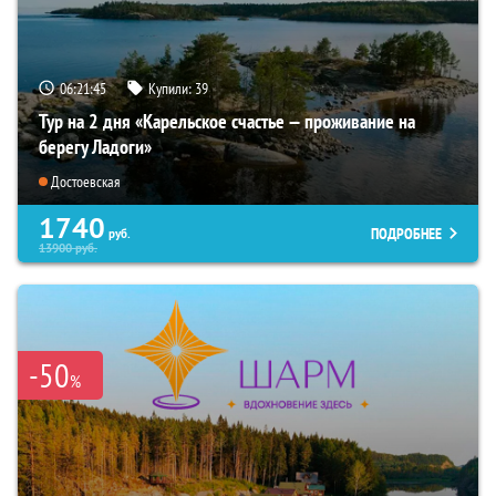
06:21:44
Купили:
39
Тур на 2 дня «Карельское счастье — проживание на
берегу Ладоги»
Достоевская
1740
ПОДРОБНЕЕ
руб.
13900
руб.
-50
%