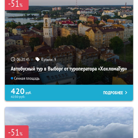
-51
%
06:21:44
Купили:
9
Автобусный тур в Выборг от туроператора «ХохломаТур»
Сенная площадь
420
ПОДРОБНЕЕ
руб.
4230
руб.
-51
%