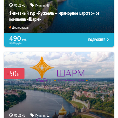
06:21:44
Купили:
48
1-дневный тур «Рускеала — мраморное царство» от
компании «Шарм»
Достоевская
490
ПОДРОБНЕЕ
руб.
3900
руб.
-50
%
06:21:44
Купили:
12