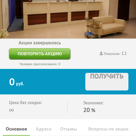
Акция завершилась
12
ПОВТОРИТЬ АКЦИЮ
Получили:
Человек проголосовало: 0
ПОЛУЧИТЬ
0
руб.
Цена без скидки:
Экономия:
∞
20
%
Основное
Адреса
Отзывы
Вопросы по акции