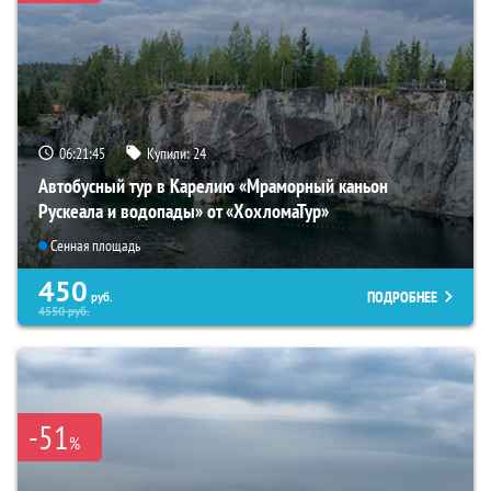
06:21:44
Купили:
24
Автобусный тур в Карелию «Мраморный каньон
Рускеала и водопады» от «ХохломаТур»
Сенная площадь
450
ПОДРОБНЕЕ
руб.
4550
руб.
-51
%