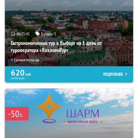
06:21:44
Купили:
5
Гастрономический тур в Выборг на 1 день от
туроператора «ХохломаТур»
Сенная площадь
620
ПОДРОБНЕЕ
руб.
6290
руб.
-50
%