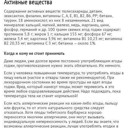
Активные вещества
Содержание активных веществ: полисахариды, детаин,
зеаксантин, физалин, витамины С, А, Е, В1, В2, В6, PP; бетаин,
таурин. 18 аминокислот, из них 8 незаменимых. 21 вид
минералов: кальций, магний, железо, медь, марганец, цинк,
фосфор, германий и др. 100 грамм свежих ягод годжи содержат:
протеинов 5,8 г; жиров 1 г; кальция 155 мг; фосфора 67 мг;
железа 3,4 мг; каротина 3,96 мг; витамина В1 10,23 мг; витамина
В2 20,33 мг; витамина С 3 мг; бетаина — около 1%.
Когда и кому не стоит принимать
Даже людям, уже долгое время постоянно употребляющим ягоды
годжи, противопоказания нужно знать обязательно. Их немного.
Если у человека повышенная температура, то употреблять ягоды в
пищу нельзя (настои и отвары также не рекомендуются). При
лихорадочном состоянии во время простуды не едят ягоды
годжи. Вред, который нанесут плоды, может перевесить в это
время любое оздоравливающее действие. Надо подождать, пока
температура тела не станет нормальной!
Если есть аллергические реакции на какие-либо ягоды, пыльцу
или фрукты, то от этого натурального средства следует
отказаться. Хотя плоды тибетского барбариса хорошо
переносятся многими аллергиками, они могут вызывать
индивидуальную непереносимость у людей. Если вы знаете, что
возможны аллергические реакции, лучше употреблять ягодки в