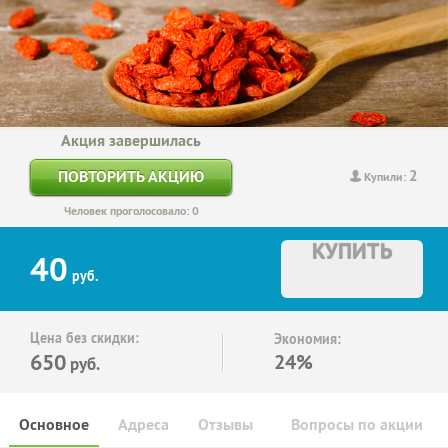
Акция завершилась
2
ПОВТОРИТЬ АКЦИЮ
Купили:
Человек проголосовало: 0
КУПИТЬ
40
руб.
Цена без скидки:
Экономия:
650
24%
руб.
Основное
Адреса
Отзывы
Вопросы по акции