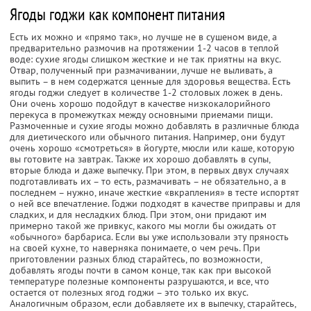
Ягоды годжи как компонент питания
Есть их можно и «прямо так», но лучше не в сушеном виде, а
предварительно размочив на протяжении 1-2 часов в теплой
воде: сухие ягоды слишком жесткие и не так приятны на вкус.
Отвар, полученный при размачивании, лучше не выливать, а
выпить – в нем содержатся ценные для здоровья вещества. Есть
ягоды годжи следует в количестве 1-2 столовых ложек в день.
Они очень хорошо подойдут в качестве низкокалорийного
перекуса в промежутках между основными приемами пищи.
Размоченные и сухие ягоды можно добавлять в различные блюда
для диетического или обычного питания. Например, они будут
очень хорошо «смотреться» в йогурте, мюсли или каше, которую
вы готовите на завтрак. Также их хорошо добавлять в супы,
вторые блюда и даже выпечку. При этом, в первых двух случаях
подготавливать их – то есть, размачивать – не обязательно, а в
последнем – нужно, иначе жесткие «вкрапления» в тесте испортят
о ней все впечатление. Годжи подходят в качестве приправы и для
сладких, и для несладких блюд. При этом, они придают им
примерно такой же привкус, какого мы могли бы ожидать от
«обычного» барбариса. Если вы уже использовали эту пряность
на своей кухне, то наверняка понимаете, о чем речь. При
приготовлении разных блюд старайтесь, по возможности,
добавлять ягоды почти в самом конце, так как при высокой
температуре полезные компоненты разрушаются, и все, что
остается от полезных ягод годжи – это только их вкус.
Аналогичным образом, если добавляете их в выпечку, старайтесь,