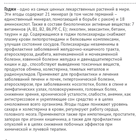
Годжи
- одно из самых ценных лекарственных растений в мире.
Эти ягоды содержат 21 минерал (в том числе германий –
единственный минерал, помогающий в борьбе с раком) и 18
аминокислот. Также в составе биологически активные вещества: 7
витаминов (А, В1, В2, В6,РР, С, Е); ликопин, зеаксантин, бетаин,
таурин и др. Содержащиеся в годжи полисахариды снабжают
плазму крови липопротеидами и белковыми комплексами,
улучшая состояние сосудов. Полисахариды незаменимы в
профилактике заболеваний желудочно-кишечного тракта,
атеросклероза, диабета, желчекаменной и мочекаменной
болезни, язвенной болезни желудка и двенадцатиперстной
кишки и др., способствуют выведению токсичных веществ,
продуктов обмена, холестерина, тяжелых металлов и
радионуклидов. Применяют для профилактики и лечения
заболеваний печени и почек, гипертонической болезни,
атеросклерозе, при заболеваниях носоглотки, болях в спине и
лимфатических узлах, головокружениях, головных болях,
снижении зрения, хронической усталости, слабости, анемии, как
антистрессовое и укрепляющее сон средство и в целях
омоложения всего организма. Ягоды годжи понижают уровень
сахара и холестерина в крови, регулируют работу сердца,
головного мозга. Применяются также при импотенции, простатите,
запорах при атонии кишечника, а также для профилактики
опухолей и в целях снижения побочных эффектов при
химической и лучевой терапии.