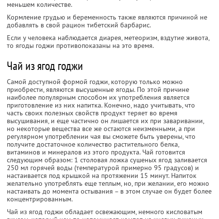
меньшем количестве.
Кормление грудью и беременность также являются причиной не
добавлять в свой рацион тибетский барбарис.
Если у человека наблюдается диарея, метеоризм, вздутие живота,
то ягоды годжи противопоказаны на это время.
Чай из ягод годжи
Самой доступной формой годжи, которую только можно
приобрести, являются высушенные ягоды. По этой причине
наиболее популярным способом их употребления является
приготовление из них напитка. Конечно, надо учитывать, что
часть своих полезных свойств продукт теряет во время
высушивания, и еще частично он лишается их при заваривании,
но некоторые вещества все же остаются неизменными, а при
регулярном употреблении чая вы сможете быть уверены, что
получите достаточное количество растительного белка,
витаминов и минералов из этого продукта. Чай готовится
следующим образом: 1 столовая ложка сушеных ягод заливается
250 мл горячей воды (температурой примерно 95 градусов) и
настаивается под крышкой на протяжении 15 минут. Напиток
желательно употреблять еще теплым, но, при желании, его можно
настаивать до момента остывания – в этом случае он будет более
концентрированным.
Чай из ягод годжи обладает освежающим, немного кисловатым