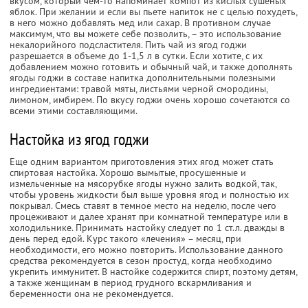
вкусом, который чем-то напоминает компот из кислых сушеных
яблок. При желании и если вы пьете напиток не с целью похудеть,
в него можно добавлять мед или сахар. В противном случае
максимум, что вы можете себе позволить, – это использование
некалорийного подсластителя. Пить чай из ягод годжи
разрешается в объеме до 1-1,5 л в сутки. Если хотите, с их
добавлением можно готовить и обычный чай, и также дополнять
ягоды годжи в составе напитка дополнительными полезными
ингредиентами: травой мяты, листьями черной смородины,
лимоном, имбирем. По вкусу годжи очень хорошо сочетаются со
всеми этими составляющими.
Настойка из ягод годжи
Еще одним вариантом приготовления этих ягод может стать
спиртовая настойка. Хорошо вымытые, просушенные и
измельченные на мясорубке ягоды нужно залить водкой, так,
чтобы уровень жидкости был выше уровня ягод и полностью их
покрывал. Смесь ставят в темное место на неделю, после чего
процеживают и далее хранят при комнатной температуре или в
холодильнике. Принимать настойку следует по 1 ст.л. дважды в
день перед едой. Курс такого «лечения» – месяц, при
необходимости, его можно повторить. Использование данного
средства рекомендуется в сезон простуд, когда необходимо
укрепить иммунитет. В настойке содержится спирт, поэтому детям,
а также женщинам в период грудного вскармливания и
беременности она не рекомендуется.